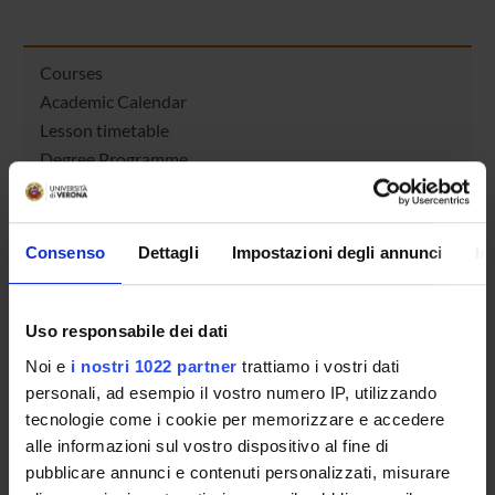
Courses
Academic Calendar
Lesson timetable
Degree Programme
Exam calendar
Notices
Thesis and internship proposals
Consenso
Dettagli
Impostazioni degli annunci
In
Governing bodies
Faculty staff
Documents
Uso responsabile dei dati
Noi e
i nostri 1022 partner
trattiamo i vostri dati
personali, ad esempio il vostro numero IP, utilizzando
STUDYING
tecnologie come i cookie per memorizzare e accedere
alle informazioni sul vostro dispositivo al fine di
COURSES
pubblicare annunci e contenuti personalizzati, misurare