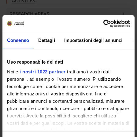
ACTIVITIES
RESEARCH AREAS
PHD PROGRAMMES
Consenso
Dettagli
Impostazioni degli annunci
In
RESEARCH FACILITIES
LIBRARIES
Uso responsabile dei dati
RESEARCH CENTRES
Noi e
i nostri 1022 partner
trattiamo i vostri dati
personali, ad esempio il vostro numero IP, utilizzando
RESEARCH LABORATORIES
tecnologie come i cookie per memorizzare e accedere
alle informazioni sul vostro dispositivo al fine di
SPIN OFF AND COMPANIES
pubblicare annunci e contenuti personalizzati, misurare
gli annunci e i contenuti, ricercare il pubblico e sviluppare
Contacts
i servizi. Avete la possibilità di scegliere chi utilizza i
People
vostri dati e per quali scopi. Le vostre scelte in materia di
privacy sono applicabili solo su questa proprietà digitale
Places