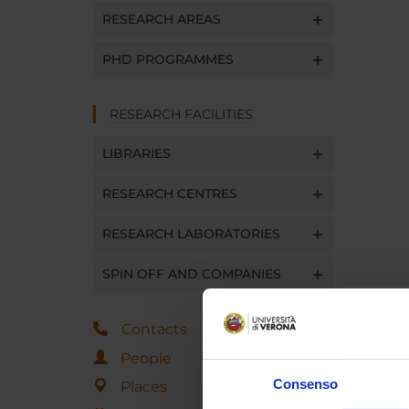
RESEARCH AREAS
PHD PROGRAMMES
RESEARCH FACILITIES
LIBRARIES
RESEARCH CENTRES
RESEARCH LABORATORIES
SPIN OFF AND COMPANIES
Contacts
People
Consenso
Places