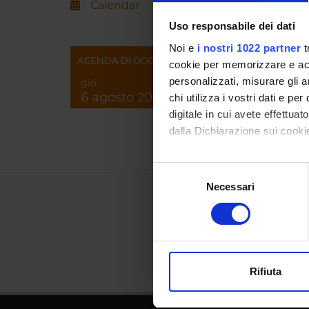
Calendar
Uso responsabile dei dati
Noi e
i nostri 1022 partner
t
AGENDA DI OGGI
cookie per memorizzare e acce
personalizzati, misurare gli an
gio
6 agosto 2026
chi utilizza i vostri dati e pe
digitale in cui avete effettua
dalla Dichiarazione sui cookie
Con il tuo consenso, vorrem
Selezione
raccogliere informazi
Necessari
del
Identificare il tuo di
consenso
digitali).
Approfondisci come vengono el
modificare o ritirare il tuo 
Rifiuta
Utilizziamo i cookie per perso
nostro traffico. Condividiamo 