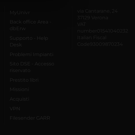
azioni che hai fornito loro o
via Cantarane, 24
MyUnivr
37129 Verona
Back office Area -
VAT
dbErw
number01541040232
Italian Fiscal
Supporto - Help
Code93009870234
Desk
Problemi Impianti
Sito DSE - Accesso
riservato
Prestito libri
Missioni
Acquisti
VPN
Filesender GARR