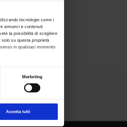
utilizzando tecnologie come i
re annunci e contenuti
vete la possibilità di scegliere
li solo su questa proprietà
consenso in qualsiasi momento
alche metro,
Marketing
e specifiche (impronte
ezione dettagli
. Puoi
Accetta tutti
l media e per analizzare il
ostri partner che si occupano