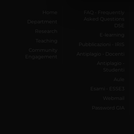
di analisi dei dati web, pubbl
che hanno raccolto dal tuo uti
Home
FAQ - Frequently
Asked Questions
Department
DSE
Research
E-learning
Teaching
Pubblicazioni - IRIS
Community
Antiplagio - Docenti
Engagement
Antiplagio -
Studenti
Aule
Esami - ESSE3
Webmail
Password GIA