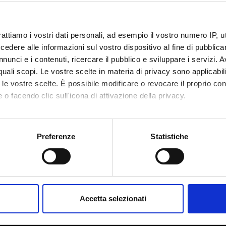
rattiamo i vostri dati personali, ad esempio il vostro numero IP, 
dere alle informazioni sul vostro dispositivo al fine di pubblica
nunci e i contenuti, ricercare il pubblico e sviluppare i servizi. A
r quali scopi. Le vostre scelte in materia di privacy sono applicabi
to le vostre scelte. È possibile modificare o revocare il proprio 
 o facendo clic sull'icona di attivazione della privacy.
mo anche:
oni sulla tua posizione geografica, con un'approssimazione di qu
Preferenze
Statistiche
spositivo, scansionandolo attivamente alla ricerca di caratteristich
Share
aborati i tuoi dati personali e imposta le tue preferenze nella
s
consenso in qualsiasi momento dalla Dichiarazione sui cookie.
Accetta selezionati
nalizzare contenuti ed annunci, per fornire funzionalità dei socia
inoltre informazioni sul modo in cui utilizzi il nostro sito con i n