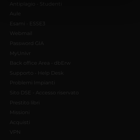
nostri partner che si occupano di analisi dei dati web,
Antiplagio - Studenti
pubblicità e social media, i quali potrebbero combinarle
Aule
con altre informazioni che hai fornito loro o che hanno
Esami - ESSE3
raccolto dal tuo utilizzo dei loro servizi.
Webmail
Password GIA
MyUnivr
Back office Area - dbErw
Supporto - Help Desk
Problemi Impianti
Sito DSE - Accesso riservato
Prestito libri
Missioni
Acquisti
VPN