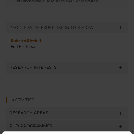
Nonrenewable Resources and Conservation
PEOPLE WITH EXPERTISE IN THIS AREA
Roberto Ricciuti
Full Professor
RESEARCH INTERESTS
ACTIVITIES
RESEARCH AREAS
PHD PROGRAMMES