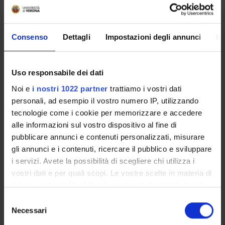
RESEARCH FACILITIES
LIBRARIES
Consenso
Dettagli
Impostazioni degli annunci
In
RESEARCH CENTRES
Uso responsabile dei dati
RESEARCH LABORATORIES
Noi e
i nostri 1022 partner
trattiamo i vostri dati
SPIN OFF AND COMPANIES
personali, ad esempio il vostro numero IP, utilizzando
tecnologie come i cookie per memorizzare e accedere
Contacts
alle informazioni sul vostro dispositivo al fine di
pubblicare annunci e contenuti personalizzati, misurare
People
gli annunci e i contenuti, ricercare il pubblico e sviluppare
Places
i servizi. Avete la possibilità di scegliere chi utilizza i
Calendar
vostri dati e per quali scopi. Le vostre scelte in materia di
privacy sono applicabili solo su questa proprietà digitale
in cui avete effettuato le vostre scelte. È possibile
Selezione
modificare o revocare il proprio consenso in qualsiasi
Necessari
del
momento dalla Dichiarazione sui cookie o facendo clic
consenso