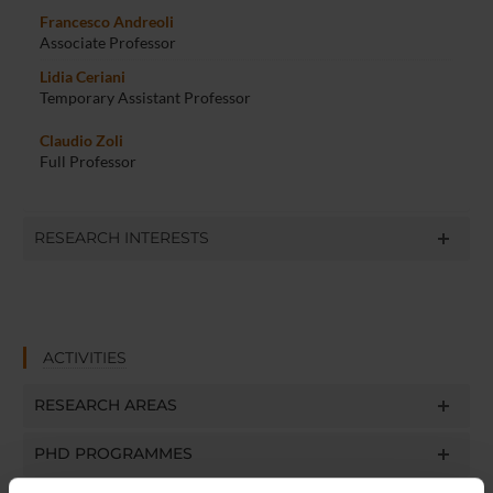
Francesco Andreoli
Associate Professor
Lidia Ceriani
Temporary Assistant Professor
Claudio Zoli
Full Professor
RESEARCH INTERESTS
ACTIVITIES
RESEARCH AREAS
PHD PROGRAMMES