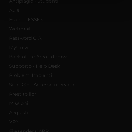
Antiplagio - Studenti
nostri partner che si occupano di analisi dei dati web,
pubblicità e social media, i quali potrebbero combinarle
Aule
con altre informazioni che hai fornito loro o che hanno
Esami - ESSE3
raccolto dal tuo utilizzo dei loro servizi.
Webmail
Password GIA
MyUnivr
Back office Area - dbErw
Supporto - Help Desk
Problemi Impianti
Sito DSE - Accesso riservato
Prestito libri
Missioni
Acquisti
VPN
Filesender GARR