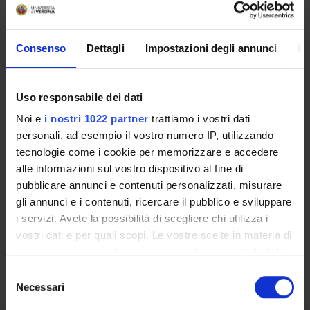
RESEARCH FACILITIES
LIBRARIES
Consenso
Dettagli
Impostazioni degli annunci
In
RESEARCH CENTRES
Uso responsabile dei dati
RESEARCH LABORATORIES
Noi e
i nostri 1022 partner
trattiamo i vostri dati
SPIN OFF AND COMPANIES
personali, ad esempio il vostro numero IP, utilizzando
tecnologie come i cookie per memorizzare e accedere
Contacts
alle informazioni sul vostro dispositivo al fine di
pubblicare annunci e contenuti personalizzati, misurare
People
gli annunci e i contenuti, ricercare il pubblico e sviluppare
Places
i servizi. Avete la possibilità di scegliere chi utilizza i
Calendar
vostri dati e per quali scopi. Le vostre scelte in materia di
privacy sono applicabili solo su questa proprietà digitale
in cui avete effettuato le vostre scelte. È possibile
Selezione
modificare o revocare il proprio consenso in qualsiasi
Necessari
del
momento dalla Dichiarazione sui cookie o facendo clic
consenso