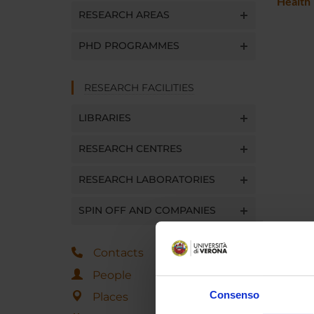
Health
RESEARCH AREAS
PHD PROGRAMMES
RESEARCH FACILITIES
LIBRARIES
RESEARCH CENTRES
RESEARCH LABORATORIES
SPIN OFF AND COMPANIES
Contacts
People
Consenso
Places