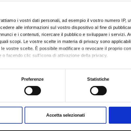
rattiamo i vostri dati personali, ad esempio il vostro numero IP, 
dere alle informazioni sul vostro dispositivo al fine di pubblica
nunci e i contenuti, ricercare il pubblico e sviluppare i servizi. A
r quali scopi. Le vostre scelte in materia di privacy sono applicabi
to le vostre scelte. È possibile modificare o revocare il proprio 
 o facendo clic sull'icona di attivazione della privacy.
mo anche:
oni sulla tua posizione geografica, con un'approssimazione di qu
Preferenze
Statistiche
spositivo, scansionandolo attivamente alla ricerca di caratteristich
Share
aborati i tuoi dati personali e imposta le tue preferenze nella
s
consenso in qualsiasi momento dalla Dichiarazione sui cookie.
Accetta selezionati
nalizzare contenuti ed annunci, per fornire funzionalità dei socia
inoltre informazioni sul modo in cui utilizzi il nostro sito con i n