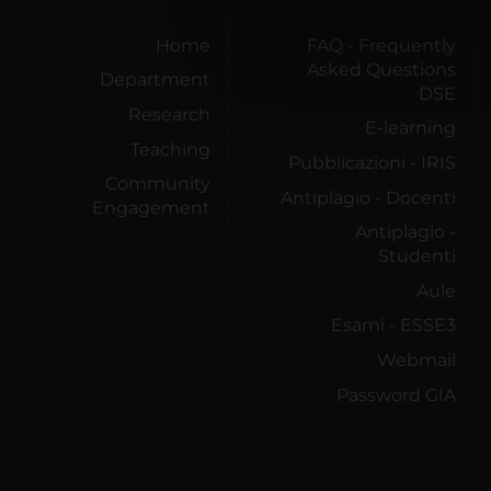
di analisi dei dati web, pubbl
che hanno raccolto dal tuo uti
Home
FAQ - Frequently
Asked Questions
Department
DSE
Research
E-learning
Teaching
Pubblicazioni - IRIS
Community
Antiplagio - Docenti
Engagement
Antiplagio -
Studenti
Aule
Esami - ESSE3
Webmail
Password GIA