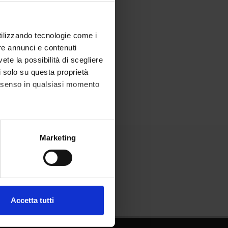
utilizzando tecnologie come i
re annunci e contenuti
vete la possibilità di scegliere
li solo su questa proprietà
consenso in qualsiasi momento
alche metro,
Marketing
e specifiche (impronte
ezione dettagli
. Puoi
Accetta tutti
l media e per analizzare il
ostri partner che si occupano