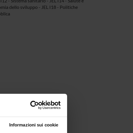
 I12 - Sistema sanitario - JEL I14 - Salute e
mia dello sviluppo - JEL I18 - Politiche
blica
Informazioni sui cookie