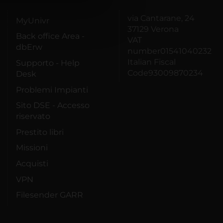
azioni che hai fornito loro o
via Cantarane, 24
MyUnivr
37129 Verona
Back office Area -
VAT
dbErw
number01541040232
Italian Fiscal
Supporto - Help
Code93009870234
Desk
Problemi Impianti
Sito DSE - Accesso
riservato
Prestito libri
Missioni
Acquisti
VPN
Filesender GARR