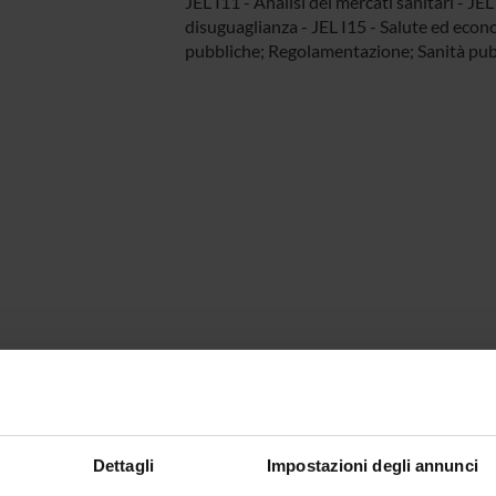
JEL I11 - Analisi dei mercati sanitari - JEL
disuguaglianza - JEL I15 - Salute ed econo
pubbliche; Regolamentazione; Sanità pub
Dettagli
Impostazioni degli annunci