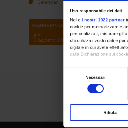
Calendar
Uso responsabile dei dati
Noi e
i nostri 1022 partner
t
AGENDA DI OGGI
cookie per memorizzare e acce
personalizzati, misurare gli an
gio
6 agosto 2026
chi utilizza i vostri dati e pe
digitale in cui avete effettua
dalla Dichiarazione sui cookie
Con il tuo consenso, vorrem
Selezione
raccogliere informazi
Necessari
del
Identificare il tuo di
consenso
digitali).
Approfondisci come vengono el
modificare o ritirare il tuo 
Rifiuta
Utilizziamo i cookie per perso
nostro traffico. Condividiamo 