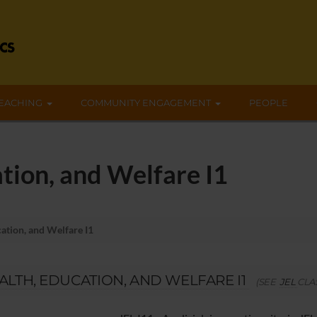
EACHING
COMMUNITY ENGAGEMENT
PEOPLE
tion, and Welfare I1
ation, and Welfare I1
ALTH, EDUCATION, AND WELFARE I1
(SEE
JEL
CLA