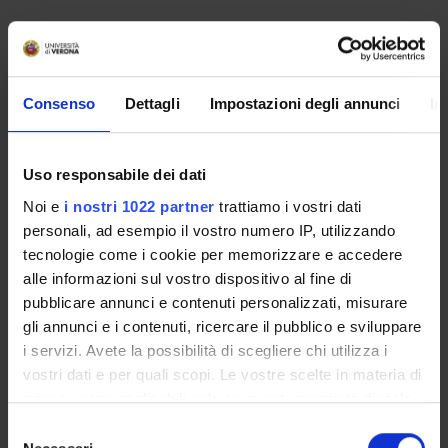
Consenso
Dettagli
Impostazioni degli annunci
In
Uso responsabile dei dati
Noi e
i nostri 1022 partner
trattiamo i vostri dati
personali, ad esempio il vostro numero IP, utilizzando
tecnologie come i cookie per memorizzare e accedere
alle informazioni sul vostro dispositivo al fine di
ORGANIZZAZIONE
pubblicare annunci e contenuti personalizzati, misurare
gli annunci e i contenuti, ricercare il pubblico e sviluppare
GOVERNANCE
i servizi. Avete la possibilità di scegliere chi utilizza i
COMMISSIONI
vostri dati e per quali scopi. Le vostre scelte in materia di
privacy sono applicabili solo su questa proprietà digitale
UFFICI E STRUTTURE DI SERVIZIO
in cui avete effettuato le vostre scelte. È possibile
Selezione
modificare o revocare il proprio consenso in qualsiasi