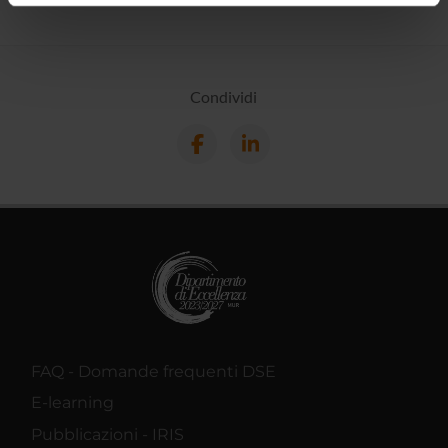
informazioni sul modo in cui utilizzi il nostro sito con i
nostri partner che si occupano di analisi dei dati web,
pubblicità e social media, i quali potrebbero combinarle
con altre informazioni che hai fornito loro o che hanno
Condividi
raccolto dal tuo utilizzo dei loro servizi.
FAQ - Domande frequenti DSE
E-learning
Pubblicazioni - IRIS