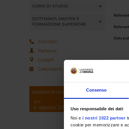
CORSI DI STUDIO
Referen
DOTTORATI, MASTER E
FORMAZIONE SUPERIORE
Referen
Data pu
Contatti
Persone
Luoghi
Calendario
Consenso
AGENDA DI OGGI
gio
6 agosto 2026
Uso responsabile dei dati
Noi e
i nostri 1022 partner
t
cookie per memorizzare e acce