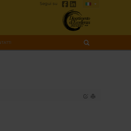
Segui su
TATTI