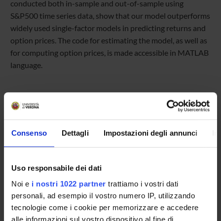
conducted both in-sample and out-of-sample using
S&P500 time series data, show that our model outperforms
widely used single-factor models in predicting returns and
option prices. The code for estimating the model, as well as
for computing option prices, is made accessible in MATLAB
language.
Referente
Consenso
Dettagli
Impostazioni degli annunci
In
Alessandro Barbazeni
Referente esterno
Uso responsabile dei dati
Data pubblicazione
12 febbraio 2026
Noi e
i nostri 1022 partner
trattiamo i vostri dati
personali, ad esempio il vostro numero IP, utilizzando
tecnologie come i cookie per memorizzare e accedere
alle informazioni sul vostro dispositivo al fine di