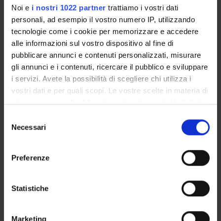
Noi e
i nostri 1022 partner
trattiamo i vostri dati
Paola Bertoli
personali, ad esempio il vostro numero IP, utilizzando
Referente esterno
tecnologie come i cookie per memorizzare e accedere
Data pubblicazione
alle informazioni sul vostro dispositivo al fine di
22 gennaio 2026
pubblicare annunci e contenuti personalizzati, misurare
gli annunci e i contenuti, ricercare il pubblico e sviluppare
i servizi. Avete la possibilità di scegliere chi utilizza i
vostri dati e per quali scopi. Le vostre scelte in materia di
privacy sono applicabili solo su questa proprietà digitale
OFFERTA FORMATIVA
in cui avete effettuato le vostre scelte. È possibile
Selezione
modificare o revocare il proprio consenso in qualsiasi
Necessari
CORSI DI STUDIO
del
momento dalla Dichiarazione sui cookie o facendo clic
consenso
DOTTORATI, MASTER E FORMAZIONE SUPERIORE
sull'icona di attivazione della privacy.
Preferenze
Con il tuo consenso, vorremmo anche:
Contatti
raccogliere informazioni sulla tua posizione
Statistiche
Persone
geografica, con un'approssimazione di qualche
Luoghi
metro,
Marketing
Calendario