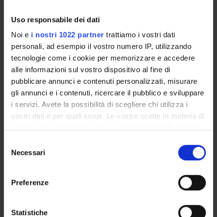
Uso responsabile dei dati
Referente
Noi e
i nostri 1022 partner
trattiamo i vostri dati
Chiara Costi
personali, ad esempio il vostro numero IP, utilizzando
Referente esterno
tecnologie come i cookie per memorizzare e accedere
alle informazioni sul vostro dispositivo al fine di
Data pubblicazione
5 novembre 2025
pubblicare annunci e contenuti personalizzati, misurare
gli annunci e i contenuti, ricercare il pubblico e sviluppare
i servizi. Avete la possibilità di scegliere chi utilizza i
vostri dati e per quali scopi. Le vostre scelte in materia di
privacy sono applicabili solo su questa proprietà digitale
OFFERTA FORMATIVA
in cui avete effettuato le vostre scelte. È possibile
Selezione
modificare o revocare il proprio consenso in qualsiasi
Necessari
del
CORSI DI STUDIO
momento dalla Dichiarazione sui cookie o facendo clic
consenso
sull'icona di attivazione della privacy.
DOTTORATI, MASTER E FORMAZIONE SUPERIORE
Preferenze
Con il tuo consenso, vorremmo anche:
Contatti
raccogliere informazioni sulla tua posizione
Statistiche