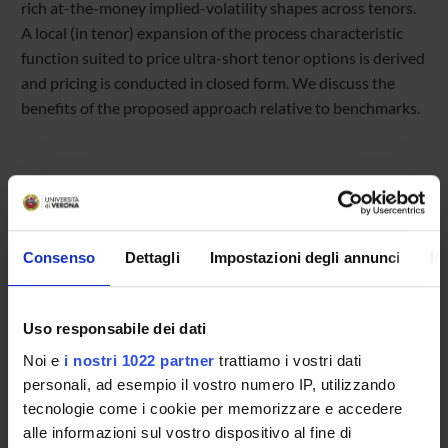
rich at-the-money implied-volatility shapes across tenors.
A local (in tenor) expansion of the process characteristic
function suited to price ultra-short tenor options is derived
and pricing is conducted in closed form. We discuss the
benefits of the proposed approach relative to benchmarks.
Referente
Consenso
Dettagli
Impostazioni degli annunci
In
Andrea Mazzon
Referente esterno
Data pubblicazione
Uso responsabile dei dati
2 ottobre 2025
Noi e
i nostri 1022 partner
trattiamo i vostri dati
personali, ad esempio il vostro numero IP, utilizzando
tecnologie come i cookie per memorizzare e accedere
alle informazioni sul vostro dispositivo al fine di