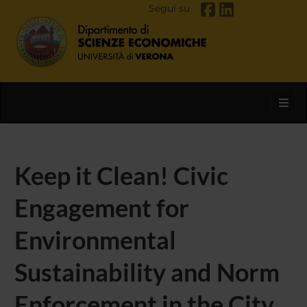
Segui su
Toggl
Keep it Clean! Civic
Engagement for
Environmental
Sustainability and Norm
Enforcement in the City