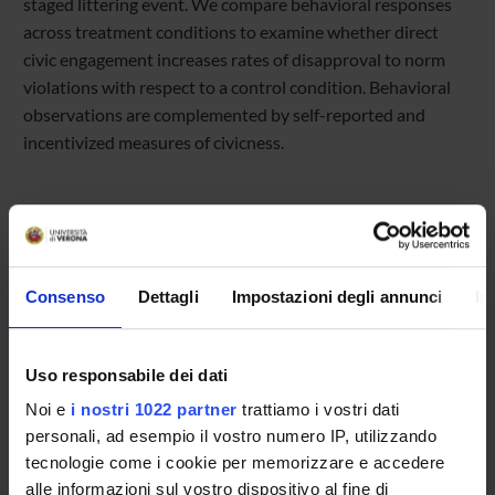
staged littering event. We compare behavioral responses
across treatment conditions to examine whether direct
civic engagement increases rates of disapproval to norm
violations with respect to a control condition. Behavioral
observations are complemented by self-reported and
incentivized measures of civicness.
Referente
Consenso
Dettagli
Impostazioni degli annunci
In
Simone Quercia
Referente esterno
Uso responsabile dei dati
Data pubblicazione
5 settembre 2025
Noi e
i nostri 1022 partner
trattiamo i vostri dati
personali, ad esempio il vostro numero IP, utilizzando
tecnologie come i cookie per memorizzare e accedere
alle informazioni sul vostro dispositivo al fine di