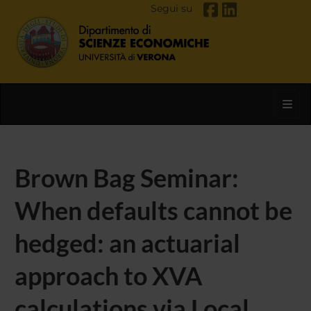
Segui su
Toggl
Brown Bag Seminar:
When defaults cannot be
hedged: an actuarial
approach to XVA
calculations via Local