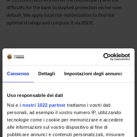
difficulty for the bank to buy/sell protection on her own
default. We apply local risk-minimization to find the
optimal strategy and compute it via BSDE.
Referente
Andrea Mazzon
Consenso
Dettagli
Impostazioni degli annunci
In
Referente esterno
Data pubblicazione
5 febbraio 2025
Uso responsabile dei dati
Noi e
i nostri 1022 partner
trattiamo i vostri dati
personali, ad esempio il vostro numero IP, utilizzando
tecnologie come i cookie per memorizzare e accedere
alle informazioni sul vostro dispositivo al fine di
OFFERTA FORMATIVA
pubblicare annunci e contenuti personalizzati, misurare