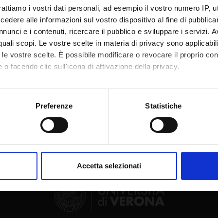
te esterno
rattiamo i vostri dati personali, ad esempio il vostro numero IP, 
dere alle informazioni sul vostro dispositivo al fine di pubblica
bblicazione
20 luglio 2024
nunci e i contenuti, ricercare il pubblico e sviluppare i servizi. A
r quali scopi. Le vostre scelte in materia di privacy sono applicabi
to le vostre scelte. È possibile modificare o revocare il proprio 
 o facendo clic sull'icona di attivazione della privacy.
mo anche:
Condividi
oni sulla tua posizione geografica, con un'approssimazione di qu
Preferenze
Statistiche
spositivo, scansionandolo attivamente alla ricerca di caratteristich
aborati i tuoi dati personali e imposta le tue preferenze nella
s
consenso in qualsiasi momento dalla Dichiarazione sui cookie.
Accetta selezionati
nalizzare contenuti ed annunci, per fornire funzionalità dei socia
inoltre informazioni sul modo in cui utilizzi il nostro sito con i n
icità e social media, i quali potrebbero combinarle con altre inform
lizzo dei loro servizi.