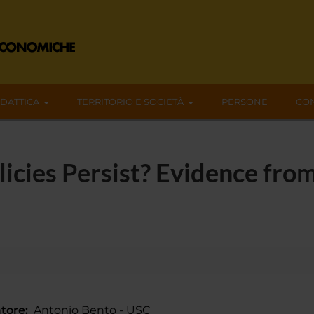
IDATTICA
TERRITORIO E SOCIETÀ
PERSONE
CON
licies Persist? Evidence from
tore:
Antonio Bento - USC