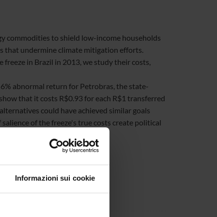
gy commodities to shield low-income households
es that undermine climate mitigation efforts.
reeze in Brazil in 2013, we study their costs,
 6% abnormal return for Petrobras, the state-
how that it costs R$0.93 for each R$1 transferred
alternatives could have achieved similar goals
alience of the freeze's true costs create political
Informazioni sui cookie