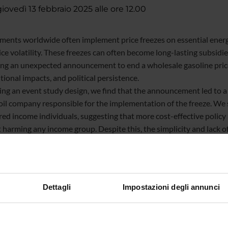
ovedì 13 febbraio 2025 alle ore 12.00
ents worldwide often implement price freezes on essential ener
ice volatility. These freezes can often become long-lasting subsidi
ing an unexpected announcement to end a wholesale gasoline price f
tional impacts, and political persistence.
ng an event study design, we find that the announcement led to a
il company responsible for the implementation of the freeze. We s
red income individuals, suggesting that more cost-effective policy 
harming any income group. Despite this, the simplicity and lack of s
es for its persistence, making it unlikely to be phased out.
Dettagli
Impostazioni degli annunci
te
Angelo Zago