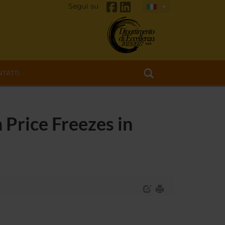
Segui su
TATTI
 Price Freezes in