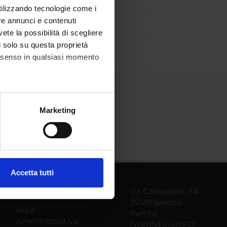
utilizzando tecnologie come i
re annunci e contenuti
vete la possibilità di scegliere
li solo su questa proprietà
consenso in qualsiasi momento
alche metro,
Marketing
e specifiche (impronte
ezione dettagli
. Puoi
Accetta tutti
l media e per analizzare il
via Cantarane, 24
MyUnivr
ostri partner che si occupano
37129 Verona
azioni che hai fornito loro o
Area
Partita
Amministrativa
IVA01541040232