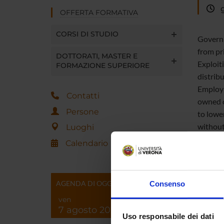
gi
OFFERTA FORMATIVA
CORSI DI STUDIO
Governm
from pr
DOTTORATI, MASTER E
Exploit
FORMAZIONE SUPERIORE
distribu
Employi
Contatti
owned o
Persone
to lowe
without 
Luoghi
incentiv
Calendario
AGENDA DI OGGI
Consenso
ven
Referen
7 agosto 2026
Uso responsabile dei dati