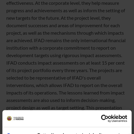
effectiveness. At the corporate level, they help measure
progress and achievements as well as inform the setting of
new targets for the future. At the project level, they
document successes and areas of improvement for each
project, as well as the mechanisms through which impacts
are achieved. IFAD remains the only international financial
institution with a corporate commitment to report on
development targets using rigorous impact assessments.
IFAD conducts impact assessments on at least 15 per cent
of its project portfolio every three years. The projects are
selected to be representative of IFAD's overall
interventions, which allows IFAD to report on the overall
impacts of its operations. The lessons learned from impact
assessments are also used to inform decision-making,
project design as well as target setting. This presentation
will summarize IFAD’s methodology used to go from
project-level impact assessments to corporate level
reporting on IFAD targets on its goal and strategic