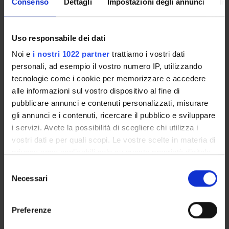
Consenso
Dettagli
Impostazioni degli annunci
In
objectives. It will also present the results of IFAD11 IAs,
summarizing corporate level impacts of all IFAD projects
that have closed between 2019 and 2021.
Uso responsabile dei dati
Noi e
i nostri 1022 partner
trattiamo i vostri dati
personali, ad esempio il vostro numero IP, utilizzando
tecnologie come i cookie per memorizzare e accedere
Referente
alle informazioni sul vostro dispositivo al fine di
Martina Menon
pubblicare annunci e contenuti personalizzati, misurare
Referente esterno
gli annunci e i contenuti, ricercare il pubblico e sviluppare
Data pubblicazione
i servizi. Avete la possibilità di scegliere chi utilizza i
4 giugno 2024
vostri dati e per quali scopi. Le vostre scelte in materia di
privacy sono applicabili solo su questa proprietà digitale
in cui avete effettuato le vostre scelte. È possibile
Selezione
modificare o revocare il proprio consenso in qualsiasi
Necessari
del
momento dalla Dichiarazione sui cookie o facendo clic
consenso
OFFERTA FORMATIVA
sull'icona di attivazione della privacy.
Preferenze
CORSI DI STUDIO
Con il tuo consenso, vorremmo anche: