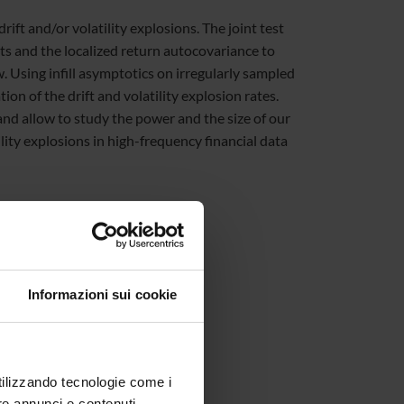
ift and/or volatility explosions. The joint test
ts and the localized return autocovariance to
. Using infill asymptotics on irregularly sampled
on of the drift and volatility explosion rates.
nd allow to study the power and the size of our
lity explosions in high-frequency financial data
School).
Informazioni sui cookie
utilizzando tecnologie come i
re annunci e contenuti