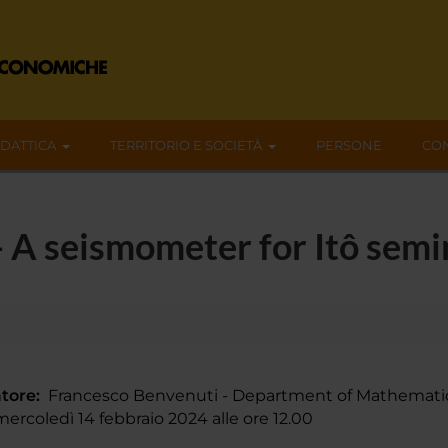
IDATTICA
TERRITORIO E SOCIETÀ
PERSONE
CON
- A seismometer for Itô sem
tore:
Francesco Benvenuti - Department of Mathematical
rcoledì 14 febbraio 2024 alle ore 12.00