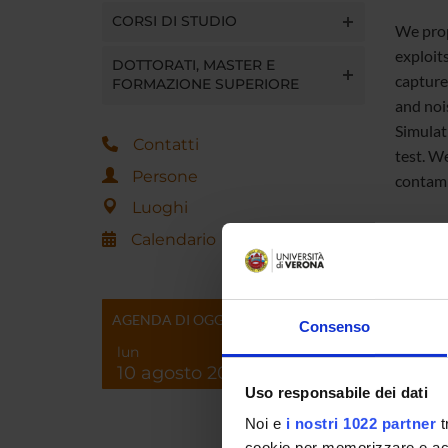
CORSI DI STUDIO
We propo
exploit
DOTTORATI, MASTER E
capture 
FORMAZIONE SUPERIORE
and nois
Simulat
Contatti
test. We
Persone
contami
Luoghi
Calendario
This is
AGENDA DI OGGI
Consenso
lun
10 agosto 2026
Uso responsabile dei dati
Noi e
i nostri 1022 partner
t
Referen
cookie per memorizzare e acce