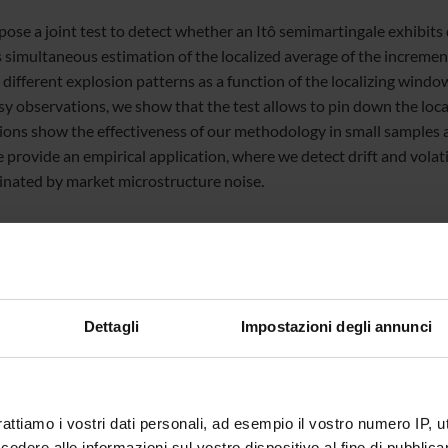
se a joint test to detect whether an Itô semimartingale exhibits dr
s simultaneous estimation of the localized average of the incremen
different explosion patterns as a function of the localizing window
y observations, we show that the test allows to pin down the locati
ions show the effectiveness of our methodology in small samples a
 provide an empirical application, where we detect drift and volati
nated by market microstructure noise
.
 a joint work with Roberto Renò (IDS Department, ESSEC Business 
Dettagli
Impostazioni degli annunci
rattiamo i vostri dati personali, ad esempio il vostro numero IP, 
te
Andrea Mazzon
dere alle informazioni sul vostro dispositivo al fine di pubblica