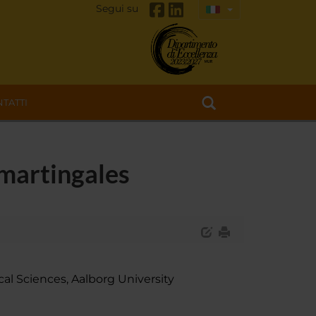
Segui su
TATTI
imartingales
 Sciences, Aalborg University