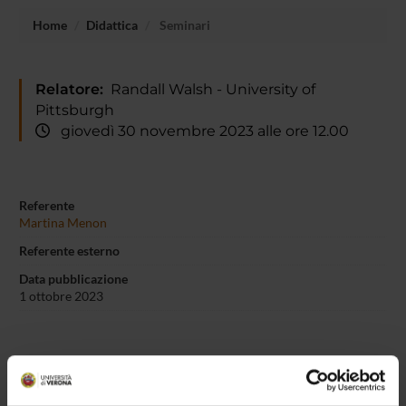
Home
Didattica
Seminari
Relatore:
Randall Walsh - University of
Pittsburgh
giovedì 30 novembre 2023 alle ore 12.00
Referente
Martina Menon
Referente esterno
Data pubblicazione
1 ottobre 2023
OFFERTA FORMATIVA