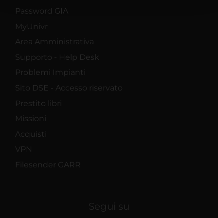
con altre informazioni che hai fornito loro o che hanno
Password GIA
raccolto dal tuo utilizzo dei loro servizi.
MyUnivr
Area Amministrativa
Supporto - Help Desk
Problemi Impianti
Sito DSE - Accesso riservato
Prestito libri
Missioni
Acquisti
VPN
Filesender GARR
Segui su