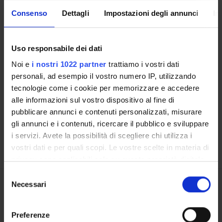
Consenso
Dettagli
Impostazioni degli annunci
In
CORSI DI STUDIO
DOTTORATI, MASTER E FORMAZIONE SUPERIORE
Uso responsabile dei dati
Noi e
i nostri 1022 partner
trattiamo i vostri dati
Contatti
personali, ad esempio il vostro numero IP, utilizzando
Persone
tecnologie come i cookie per memorizzare e accedere
Luoghi
alle informazioni sul vostro dispositivo al fine di
pubblicare annunci e contenuti personalizzati, misurare
Calendario
gli annunci e i contenuti, ricercare il pubblico e sviluppare
i servizi. Avete la possibilità di scegliere chi utilizza i
vostri dati e per quali scopi. Le vostre scelte in materia di
privacy sono applicabili solo su questa proprietà digitale
in cui avete effettuato le vostre scelte. È possibile
Selezione
modificare o revocare il proprio consenso in qualsiasi
Necessari
del
Condividi
momento dalla Dichiarazione sui cookie o facendo clic
consenso
sull'icona di attivazione della privacy.
Preferenze