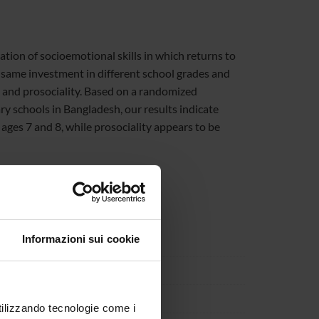
tion of socioemotional skills in which returns to
he same investment in different school grades and
e, and prosociality. Based on a randomized
ry schools in Bangladesh, our results indicate
 ages 7 and 8, while prosociality appears to be
Informazioni sui cookie
utilizzando tecnologie come i