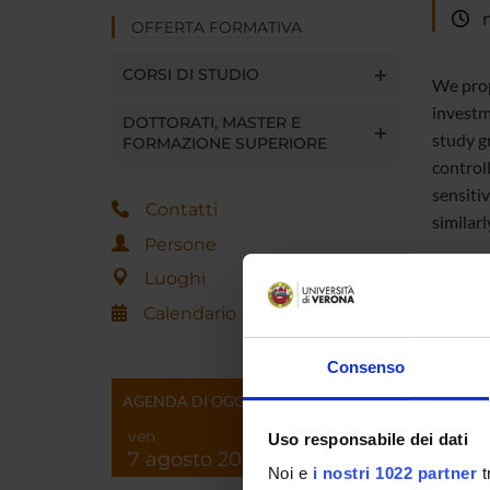
me
OFFERTA FORMATIVA
CORSI DI STUDIO
We prop
investm
DOTTORATI, MASTER E
study g
FORMAZIONE SUPERIORE
controll
sensiti
Contatti
similar
Persone
Luoghi
Calendario
Consenso
Referen
AGENDA DI OGGI
Referen
ven
Uso responsabile dei dati
Data pu
7 agosto 2026
Noi e
i nostri 1022 partner
t