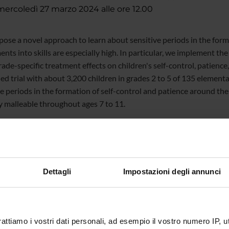
rcoledì 27 marzo 2024 alle ore 12.00
ose a novel approach to learn about sensitive periods in the forma
ents into skills are especially high. In particular, we implement t
rade-specific treatment effects on children's self-control, patienc
ed trial with about 3,200 children in grades 2 to 5 of 135 elementa
ve periods in the formation of self-control and patience around the
ly malleable throughout ages 7 to 11.
Dettagli
Impostazioni degli annunci
te
Maria Vittoria Levati
te esterno
bblicazione
25 settembre 2023
rattiamo i vostri dati personali, ad esempio il vostro numero IP, 