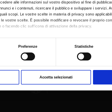
dere alle informazioni sul vostro dispositivo al fine di pubblica
nunci e i contenuti, ricercare il pubblico e sviluppare i servizi. A
r quali scopi. Le vostre scelte in materia di privacy sono applicabi
to le vostre scelte. È possibile modificare o revocare il proprio 
 o facendo clic sull'icona di attivazione della privacy.
Condividi
mo anche:
oni sulla tua posizione geografica, con un'approssimazione di qu
Preferenze
Statistiche
spositivo, scansionandolo attivamente alla ricerca di caratteristich
aborati i tuoi dati personali e imposta le tue preferenze nella
s
consenso in qualsiasi momento dalla Dichiarazione sui cookie.
Accetta selezionati
nalizzare contenuti ed annunci, per fornire funzionalità dei socia
inoltre informazioni sul modo in cui utilizzi il nostro sito con i n
icità e social media, i quali potrebbero combinarle con altre inform
lizzo dei loro servizi.