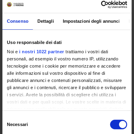
Consenso
Dettagli
Impostazioni degli annunci
In
OFFERTA FORMATIVA
CORSI DI STUDIO
Uso responsabile dei dati
DOTTORATI, MASTER E FORMAZIONE SUPERIORE
Noi e
i nostri 1022 partner
trattiamo i vostri dati
personali, ad esempio il vostro numero IP, utilizzando
Contatti
tecnologie come i cookie per memorizzare e accedere
alle informazioni sul vostro dispositivo al fine di
Persone
pubblicare annunci e contenuti personalizzati, misurare
Luoghi
gli annunci e i contenuti, ricercare il pubblico e sviluppare
Calendario
i servizi. Avete la possibilità di scegliere chi utilizza i
vostri dati e per quali scopi. Le vostre scelte in materia di
privacy sono applicabili solo su questa proprietà digitale
in cui avete effettuato le vostre scelte. È possibile
Selezione
modificare o revocare il proprio consenso in qualsiasi
Necessari
del
momento dalla Dichiarazione sui cookie o facendo clic
consenso