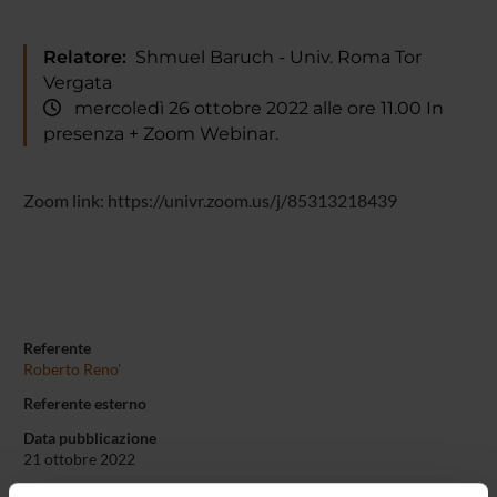
Relatore:
Shmuel Baruch - Univ. Roma Tor
Vergata
mercoledì 26 ottobre 2022 alle ore 11.00 In
presenza + Zoom Webinar.
Zoom link: https://univr.zoom.us/j/85313218439
Referente
Roberto Reno'
Referente esterno
Data pubblicazione
21 ottobre 2022