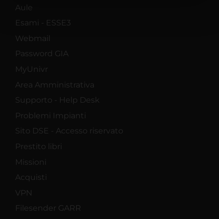
nostri partner che si occupano di analisi dei dati web,
Aule
pubblicità e social media, i quali potrebbero combinarle
Esami - ESSE3
con altre informazioni che hai fornito loro o che hanno
raccolto dal tuo utilizzo dei loro servizi.
Webmail
Password GIA
MyUnivr
Area Amministrativa
Supporto - Help Desk
Problemi Impianti
Sito DSE - Accesso riservato
Prestito libri
Missioni
Acquisti
VPN
Filesender GARR