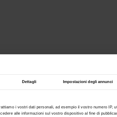
te
Cecilia Mancini
te esterno
bblicazione
5 settembre 2022
Dettagli
Impostazioni degli annunci
rattiamo i vostri dati personali, ad esempio il vostro numero IP, 
dere alle informazioni sul vostro dispositivo al fine di pubblica