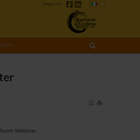
Segui su
TATTI
ter
+ Zoom Webinar.