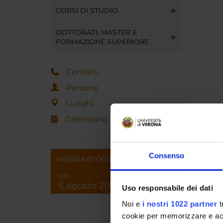
CORSI DI STUDIO
DOTTORATI, MASTER E
FORMAZIONE SUPERIORE
Contatti
Persone
Luoghi
Referen
Calendario
Referen
Data pu
Consenso
AGENDA DI OGGI
gio
6 agosto 2026
Uso responsabile dei dati
Noi e
i nostri 1022 partner
t
cookie per memorizzare e acce