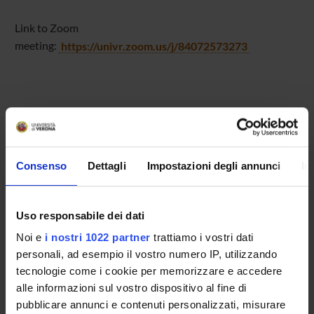
Link to Zoom
meeting:
https://univr.zoom.us/j/84072573273
Referente
Alessandro Gnoatto
Consenso
Dettagli
Impostazioni degli annunci
In
Referente esterno
Data pubblicazione
14 novembre 2021
Uso responsabile dei dati
Noi e
i nostri 1022 partner
trattiamo i vostri dati
personali, ad esempio il vostro numero IP, utilizzando
tecnologie come i cookie per memorizzare e accedere
alle informazioni sul vostro dispositivo al fine di
OFFERTA FORMATIVA
pubblicare annunci e contenuti personalizzati, misurare