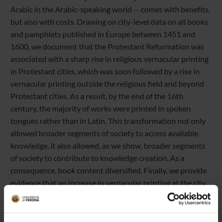
Arabic in the Arabic-speaking world -- comes with benefits,
but also with costs. Drawing on city-level data on all books
and pamphlets published in Europe between 1451 and
1600, we document that the Protestant Reformation was
associated with a sharp rise in religious vernacular printing
in Protestant cities, which was soon followed by a rise in
vernacular printing outside the religious field and beyond
Protestant cities. As a result, by the end of the 16th
century, the majority of works were printed in spoken
tongues rather than in Latin. This transformation not only
allowed broader segments of society to access available
knowledge, it also allowed, as we show, broader segments
of society to contribute to knowledge creation. As a
consequence, book content diversified. Finally, we provide
evidence that an increase in vernacular printing at the city
level is correlated with higher population growth -- a proxy
for economic development -- and in the birth of notable
innovators and creative individuals. In this way, we argue