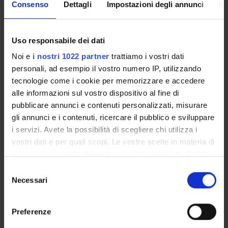
Consenso
Dettagli
Impostazioni degli annunci
In
that the vernacularization of printing was an important
driver of European dynamism in the early modern period.
Uso responsabile dei dati
Noi e
i nostri 1022 partner
trattiamo i vostri dati
personali, ad esempio il vostro numero IP, utilizzando
Referente
tecnologie come i cookie per memorizzare e accedere
Roberto Ricciuti
alle informazioni sul vostro dispositivo al fine di
Referente esterno
pubblicare annunci e contenuti personalizzati, misurare
gli annunci e i contenuti, ricercare il pubblico e sviluppare
Data pubblicazione
4 marzo 2021
i servizi. Avete la possibilità di scegliere chi utilizza i
vostri dati e per quali scopi. Le vostre scelte in materia di
privacy sono applicabili solo su questa proprietà digitale
in cui avete effettuato le vostre scelte. È possibile
Selezione
modificare o revocare il proprio consenso in qualsiasi
Necessari
del
OFFERTA FORMATIVA
momento dalla Dichiarazione sui cookie o facendo clic
consenso
sull'icona di attivazione della privacy.
CORSI DI STUDIO
Preferenze
Con il tuo consenso, vorremmo anche: