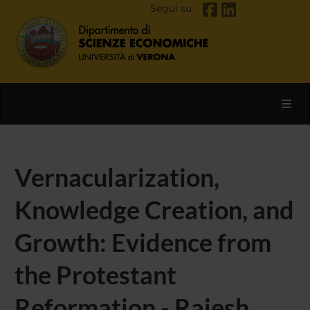
Segui su
Toggl
Vernacularization,
Knowledge Creation, and
Growth: Evidence from
the Protestant
Reformation - Rajesh