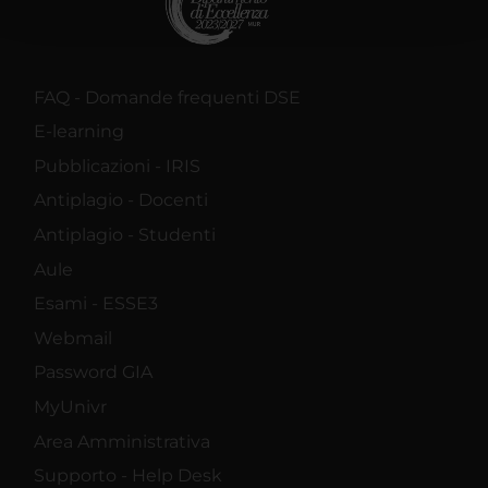
con altre informazioni che hai fornito loro o che hanno
raccolto dal tuo utilizzo dei loro servizi.
FAQ - Domande frequenti DSE
E-learning
Pubblicazioni - IRIS
Antiplagio - Docenti
Antiplagio - Studenti
Aule
Esami - ESSE3
Webmail
Password GIA
MyUnivr
Area Amministrativa
Supporto - Help Desk