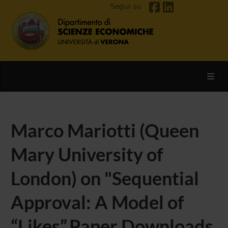
Segui su
Toggl
Marco Mariotti (Queen
Mary University of
London) on "Sequential
Approval: A Model of
“Likes”,Paper Downloads