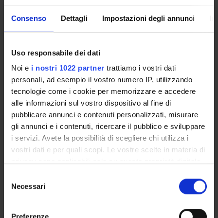
Consenso
Dettagli
Impostazioni degli annunci
In
Referente
Uso responsabile dei dati
Roberto Ricciuti
Noi e
i nostri 1022 partner
trattiamo i vostri dati
Referente esterno
personali, ad esempio il vostro numero IP, utilizzando
Data pubblicazione
tecnologie come i cookie per memorizzare e accedere
19 novembre 2020
alle informazioni sul vostro dispositivo al fine di
pubblicare annunci e contenuti personalizzati, misurare
gli annunci e i contenuti, ricercare il pubblico e sviluppare
i servizi. Avete la possibilità di scegliere chi utilizza i
vostri dati e per quali scopi. Le vostre scelte in materia di
OFFERTA FORMATIVA
privacy sono applicabili solo su questa proprietà digitale
in cui avete effettuato le vostre scelte. È possibile
CORSI DI STUDIO
Selezione
modificare o revocare il proprio consenso in qualsiasi
Necessari
del
DOTTORATI, MASTER E FORMAZIONE SUPERIORE
momento dalla Dichiarazione sui cookie o facendo clic
consenso
sull'icona di attivazione della privacy.
Preferenze