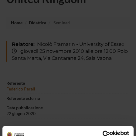
Home
Didattica
Seminari
Relatore:
Nicolò Framarin - University of Essex
giovedì 25 novembre 2010 alle ore 12.00 Polo
Santa Marta, Via Cantarane 24, Sala Vaona
Referente
Federico Perali
Referente esterno
Data pubblicazione
22 giugno 2020