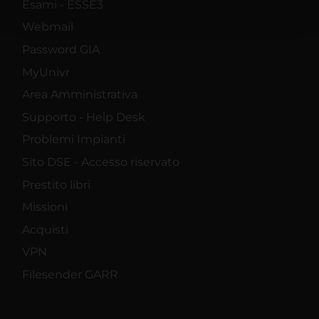
Esami - ESSE3
pubblicità e social media, i quali potrebbero combinarle
con altre informazioni che hai fornito loro o che hanno
Webmail
raccolto dal tuo utilizzo dei loro servizi.
Password GIA
MyUnivr
Area Amministrativa
Supporto - Help Desk
Problemi Impianti
Sito DSE - Accesso riservato
Prestito libri
Missioni
Acquisti
VPN
Filesender GARR