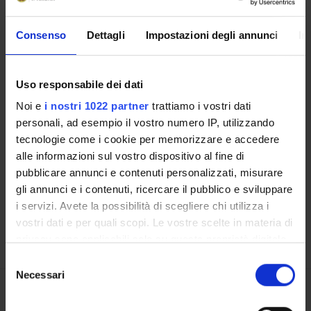
OFFERTA FORMATIVA
Consenso
Dettagli
Impostazioni degli annunci
In
CORSI DI STUDIO
Uso responsabile dei dati
DOTTORATI, MASTER E FORMAZIONE SUPERIORE
Noi e
i nostri 1022 partner
trattiamo i vostri dati
personali, ad esempio il vostro numero IP, utilizzando
Contatti
tecnologie come i cookie per memorizzare e accedere
Persone
alle informazioni sul vostro dispositivo al fine di
Luoghi
pubblicare annunci e contenuti personalizzati, misurare
gli annunci e i contenuti, ricercare il pubblico e sviluppare
Calendario
i servizi. Avete la possibilità di scegliere chi utilizza i
vostri dati e per quali scopi. Le vostre scelte in materia di
privacy sono applicabili solo su questa proprietà digitale
in cui avete effettuato le vostre scelte. È possibile
Selezione
modificare o revocare il proprio consenso in qualsiasi
Necessari
del
momento dalla Dichiarazione sui cookie o facendo clic
consenso
Condividi
sull'icona di attivazione della privacy.