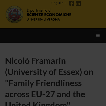
Segui su
Toggl
Nicolò Framarin
(University of Essex) on
"Family Friendliness
across EU-27 and the
United Kingdom"