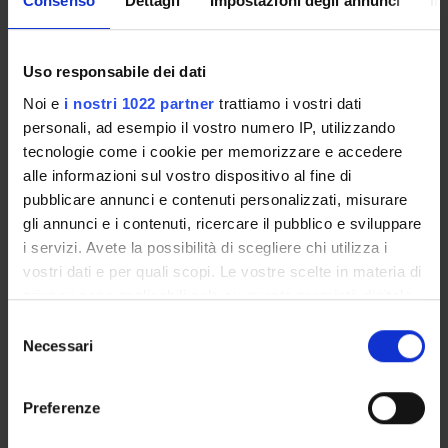
Consenso
Dettagli
Impostazioni degli annunci
In
correlated with larger income gaps between Indigenous
and non-Indigenous households, even as they reduce
overall income inequality in a community.
Uso responsabile dei dati
Noi e
i nostri 1022 partner
trattiamo i vostri dati
personali, ad esempio il vostro numero IP, utilizzando
tecnologie come i cookie per memorizzare e accedere
alle informazioni sul vostro dispositivo al fine di
Referente
Martina Menon
pubblicare annunci e contenuti personalizzati, misurare
gli annunci e i contenuti, ricercare il pubblico e sviluppare
Referente esterno
i servizi. Avete la possibilità di scegliere chi utilizza i
Data pubblicazione
vostri dati e per quali scopi. Le vostre scelte in materia di
4 dicembre 2019
privacy sono applicabili solo su questa proprietà digitale
in cui avete effettuato le vostre scelte. È possibile
Selezione
modificare o revocare il proprio consenso in qualsiasi
Necessari
del
momento dalla Dichiarazione sui cookie o facendo clic
consenso
OFFERTA FORMATIVA
sull'icona di attivazione della privacy.
Preferenze
CORSI DI STUDIO
Con il tuo consenso, vorremmo anche: