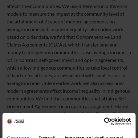
affects their communities. We use difference in difference
models to measure the impact at the community level of
the attainment of 7 types of modern agreements on
average income and income inequality. Like earlier work
based on older data, we find that Comprehensive Land
Claims Agreements (CLCAs), which transfer land and
money to Indigenous communities, raise average incomes a
lot. In contrast, self-government and opt-in agreements,
which allow Indigenous communities to take local control
of land or fiscal issues, are associated with small losses in
average income. Unlike earlier work, we also assess how
modern agreements affect income inequality in Indigenous
communities. We find that communities that attain a Self-
Government Agreement or an opt-in arrangement related
to land management see a decrease in the Gini coefficient
for income inequality of roughly 2 to 3 percentage points.
Attainment of modern agreements also affects inter-group
inequality. In particular, Opt-in arrangements are