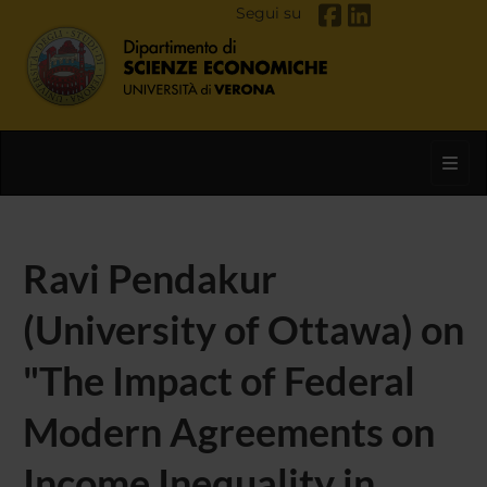
Segui su
Toggl
Ravi Pendakur
(University of Ottawa) on
"The Impact of Federal
Modern Agreements on
Income Inequality in