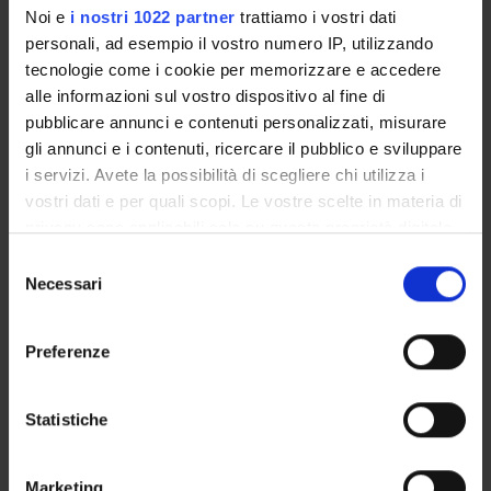
Noi e
i nostri 1022 partner
trattiamo i vostri dati
personali, ad esempio il vostro numero IP, utilizzando
tecnologie come i cookie per memorizzare e accedere
Referente
alle informazioni sul vostro dispositivo al fine di
Paolo Pertile
pubblicare annunci e contenuti personalizzati, misurare
Referente esterno
gli annunci e i contenuti, ricercare il pubblico e sviluppare
Data pubblicazione
i servizi. Avete la possibilità di scegliere chi utilizza i
7 novembre 2019
vostri dati e per quali scopi. Le vostre scelte in materia di
privacy sono applicabili solo su questa proprietà digitale
in cui avete effettuato le vostre scelte. È possibile
Selezione
modificare o revocare il proprio consenso in qualsiasi
Necessari
del
momento dalla Dichiarazione sui cookie o facendo clic
consenso
OFFERTA FORMATIVA
sull'icona di attivazione della privacy.
Preferenze
CORSI DI STUDIO
Con il tuo consenso, vorremmo anche:
DOTTORATI, MASTER E FORMAZIONE SUPERIORE
raccogliere informazioni sulla tua posizione
Statistiche
geografica, con un'approssimazione di qualche
metro,
Contatti
Marketing