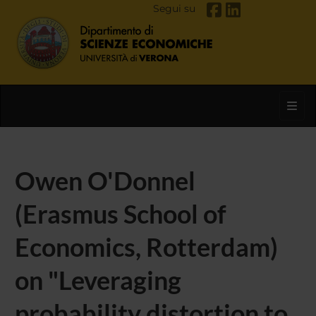
Segui su
Toggl
Owen O'Donnel
(Erasmus School of
Economics, Rotterdam)
on "Leveraging
probability distortion to