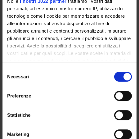
Noi e
i nostri 1022 partner
trattiamo i vostri dati
Referente esterno
personali, ad esempio il vostro numero IP, utilizzando
tecnologie come i cookie per memorizzare e accedere
Data pubblicazione
alle informazioni sul vostro dispositivo al fine di
1 aprile 2019
pubblicare annunci e contenuti personalizzati, misurare
gli annunci e i contenuti, ricercare il pubblico e sviluppare
i servizi. Avete la possibilità di scegliere chi utilizza i
vostri dati e per quali scopi. Le vostre scelte in materia di
OFFERTA FORMATIVA
privacy sono applicabili solo su questa proprietà digitale
in cui avete effettuato le vostre scelte. È possibile
Selezione
CORSI DI STUDIO
modificare o revocare il proprio consenso in qualsiasi
Necessari
del
momento dalla Dichiarazione sui cookie o facendo clic
consenso
DOTTORATI, MASTER E FORMAZIONE SUPERIORE
sull'icona di attivazione della privacy.
Preferenze
Contatti
Con il tuo consenso, vorremmo anche:
Persone
raccogliere informazioni sulla tua posizione
Statistiche
geografica, con un'approssimazione di qualche
Luoghi
metro,
Calendario
Marketing
Identificare il tuo dispositivo, scansionandolo