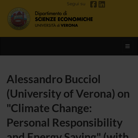
Segui su
Toggl
Alessandro Bucciol
(University of Verona) on
"Climate Change:
Personal Responsibility
and Energy Saving" (with