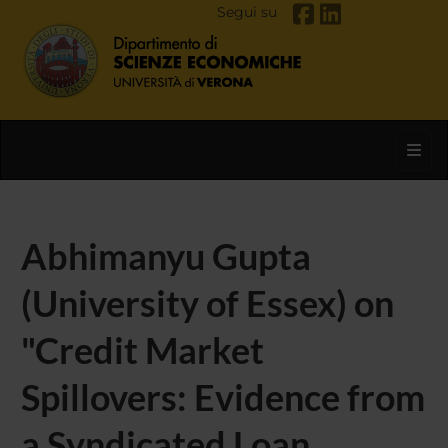
Segui su
Toggl
Abhimanyu Gupta
(University of Essex) on
"Credit Market
Spillovers: Evidence from
a Syndicated Loan