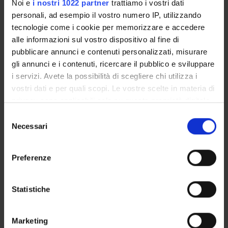
Noi e
i nostri 1022 partner
trattiamo i vostri dati
personali, ad esempio il vostro numero IP, utilizzando
Referente esterno
tecnologie come i cookie per memorizzare e accedere
Data pubblicazione
alle informazioni sul vostro dispositivo al fine di
25 febbraio 2019
pubblicare annunci e contenuti personalizzati, misurare
gli annunci e i contenuti, ricercare il pubblico e sviluppare
i servizi. Avete la possibilità di scegliere chi utilizza i
vostri dati e per quali scopi. Le vostre scelte in materia di
OFFERTA FORMATIVA
privacy sono applicabili solo su questa proprietà digitale
in cui avete effettuato le vostre scelte. È possibile
Selezione
CORSI DI STUDIO
modificare o revocare il proprio consenso in qualsiasi
Necessari
del
momento dalla Dichiarazione sui cookie o facendo clic
consenso
DOTTORATI, MASTER E FORMAZIONE SUPERIORE
sull'icona di attivazione della privacy.
Preferenze
Contatti
Con il tuo consenso, vorremmo anche:
Persone
raccogliere informazioni sulla tua posizione
Statistiche
geografica, con un'approssimazione di qualche
Luoghi
metro,
Calendario
Marketing
Identificare il tuo dispositivo, scansionandolo