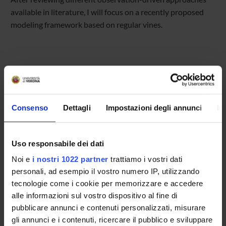
available in literature, I will focus on a recently proposed
modeling framework based on regular vines.
Referente
Roberto Reno'
Referente esterno
Consenso
Dettagli
Impostazioni degli annunci
In
Data pubblicazione
11 settembre 2018
Uso responsabile dei dati
Noi e
i nostri 1022 partner
trattiamo i vostri dati
personali, ad esempio il vostro numero IP, utilizzando
tecnologie come i cookie per memorizzare e accedere
OFFERTA FORMATIVA
alle informazioni sul vostro dispositivo al fine di
CORSI DI STUDIO
pubblicare annunci e contenuti personalizzati, misurare
gli annunci e i contenuti, ricercare il pubblico e sviluppare