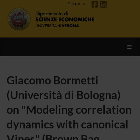
Segui su
Toggl
Giacomo Bormetti
(Università di Bologna)
on "Modeling correlation
dynamics with canonical
Vines" (Brown Bag