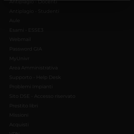
Antiplagio - Docenti
informazioni sul modo in cui utilizzi il nostro sito con i
nostri partner che si occupano di analisi dei dati web,
Antiplagio - Studenti
pubblicità e social media, i quali potrebbero combinarle
Aule
con altre informazioni che hai fornito loro o che hanno
Esami - ESSE3
raccolto dal tuo utilizzo dei loro servizi.
Webmail
Password GIA
MyUnivr
Area Amministrativa
Supporto - Help Desk
Problemi Impianti
Sito DSE - Accesso riservato
Prestito libri
Missioni
Acquisti
VPN