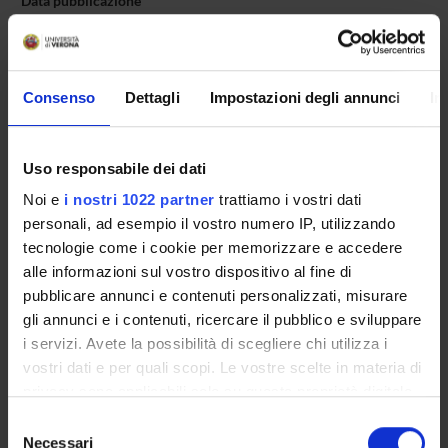
Data pubblicazione
11 luglio 2018
Consenso
Dettagli
Impostazioni degli annunci
In
OFFERTA FORMATIVA
Uso responsabile dei dati
CORSI DI STUDIO
Noi e
i nostri 1022 partner
trattiamo i vostri dati
DOTTORATI, MASTER E FORMAZIONE SUPERIORE
personali, ad esempio il vostro numero IP, utilizzando
tecnologie come i cookie per memorizzare e accedere
alle informazioni sul vostro dispositivo al fine di
Contatti
pubblicare annunci e contenuti personalizzati, misurare
Persone
gli annunci e i contenuti, ricercare il pubblico e sviluppare
Luoghi
i servizi. Avete la possibilità di scegliere chi utilizza i
Calendario
vostri dati e per quali scopi. Le vostre scelte in materia di
privacy sono applicabili solo su questa proprietà digitale
in cui avete effettuato le vostre scelte. È possibile
Selezione
modificare o revocare il proprio consenso in qualsiasi
Necessari
del