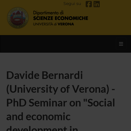
Segui su
Toggl
Davide Bernardi
(University of Verona) -
PhD Seminar on "Social
and economic
development in