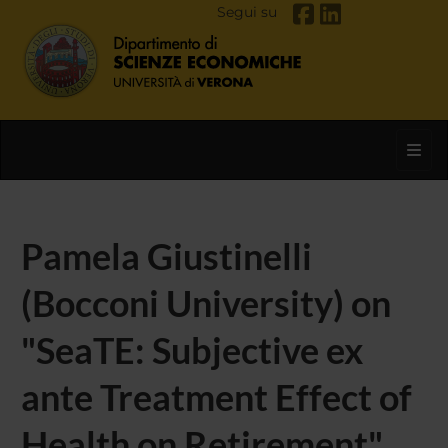
Segui su
Toggl
Pamela Giustinelli
(Bocconi University) on
"SeaTE: Subjective ex
ante Treatment Effect of
Health on Retirement"