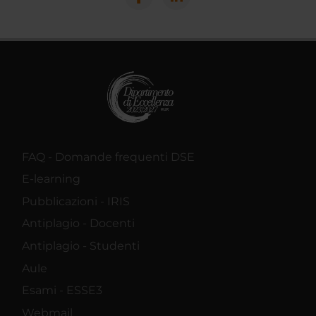
FAQ - Domande frequenti DSE
E-learning
Pubblicazioni - IRIS
Antiplagio - Docenti
Antiplagio - Studenti
Aule
Esami - ESSE3
Webmail