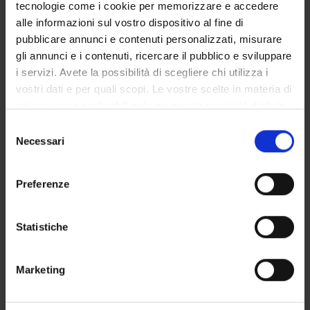
tecnologie come i cookie per memorizzare e accedere
alle informazioni sul vostro dispositivo al fine di
pubblicare annunci e contenuti personalizzati, misurare
gli annunci e i contenuti, ricercare il pubblico e sviluppare
i servizi. Avete la possibilità di scegliere chi utilizza i
OFFERTA FORMATIVA
vostri dati e per quali scopi. Le vostre scelte in materia di
CORSI DI STUDIO
privacy sono applicabili solo su questa proprietà digitale
in cui avete effettuato le vostre scelte. È possibile
Selezione
DOTTORATI, MASTER E FORMAZIONE SUPERIORE
modificare o revocare il proprio consenso in qualsiasi
Necessari
del
momento dalla Dichiarazione sui cookie o facendo clic
consenso
Contatti
sull'icona di attivazione della privacy.
Preferenze
Persone
Con il tuo consenso, vorremmo anche:
Luoghi
raccogliere informazioni sulla tua posizione
Statistiche
Calendario
geografica, con un'approssimazione di qualche
metro,
Marketing
Identificare il tuo dispositivo, scansionandolo
attivamente alla ricerca di caratteristiche specifiche
(impronte digitali).