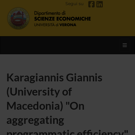
Segui su
Toggl
Karagiannis Giannis
(University of
Macedonia) "On
aggregating
programmatic efficiency"