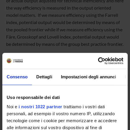
of actual output adjusted for technical inefficiency and here
the way efficiency is measured in the output oriented
model matters. If we measure efficiency using the Farrell
index, potential output would be determined by means of
the pooled frontier while if we measure efficiency using the
Färe, Grosskopf and Lovell index, potential output would
be determined by means of the group best practice frontier.
Referente
Consenso
Dettagli
Impostazioni degli annunci
In
Angelo Zago
Referente esterno
Uso responsabile dei dati
Data pubblicazione
12 settembre 2017
Noi e
i nostri 1022 partner
trattiamo i vostri dati
personali, ad esempio il vostro numero IP, utilizzando
tecnologie come i cookie per memorizzare e accedere
alle informazioni sul vostro dispositivo al fine di