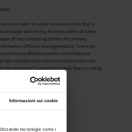
tition
 amount of voter-to-voter communication that is
ve campaign advertising, how the ability of voters
tegies of two competing parties. My primary
 information diffusion and aggregation. Two main
ased toward different parties even if they are
ver like-minded voters do not communicate with
g on the opponent’s supporters rather than on swing
Informazioni sui cookie
utilizzando tecnologie come i