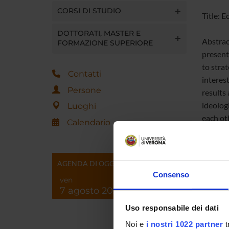
CORSI DI STUDIO
Title: 
DOTTORATI, MASTER E
Abstrac
FORMAZIONE SUPERIORE
present 
to stra
Contatti
interes
Persone
results 
ideolog
Luoghi
each ot
Calendario
or core 
AGENDA DI OGGI
Consenso
ven
Referen
7 agosto 2026
Referen
Uso responsabile dei dati
Noi e
i nostri 1022 partner
t
Data pu