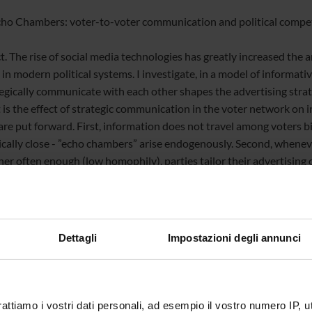
Echo Chambers: voter-to-voter communication and political compe
t. The rise of social media technologies has greatly increased the
in modern political systems. I investigate, in a model of informati
tegically communicate with each other shapes the advertising stra
t is the effect of strategic communication in the voter network on
are put forward. First, information does not travel among voters bi
ically close - ”echo chambers” arise endogenously. Second, whene
her often enough (low homophily), parties tailor their advertisin
states voters.
Dettagli
Impostazioni degli annunci
te
te esterno
rattiamo i vostri dati personali, ad esempio il vostro numero IP, 
bblicazione
18 novembre 2016