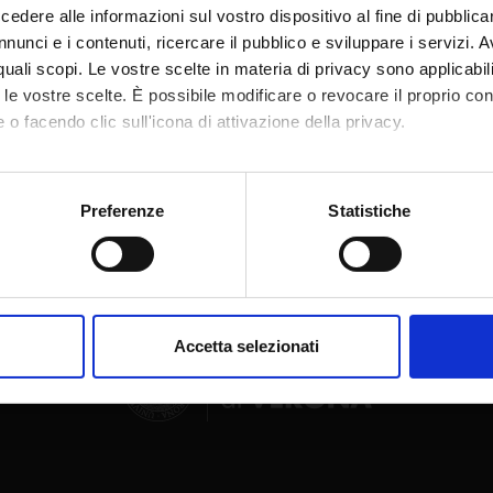
dere alle informazioni sul vostro dispositivo al fine di pubblica
nunci e i contenuti, ricercare il pubblico e sviluppare i servizi. A
r quali scopi. Le vostre scelte in materia di privacy sono applicabi
to le vostre scelte. È possibile modificare o revocare il proprio 
 o facendo clic sull'icona di attivazione della privacy.
Condividi
mo anche:
oni sulla tua posizione geografica, con un'approssimazione di qu
Preferenze
Statistiche
spositivo, scansionandolo attivamente alla ricerca di caratteristich
aborati i tuoi dati personali e imposta le tue preferenze nella
s
consenso in qualsiasi momento dalla Dichiarazione sui cookie.
Accetta selezionati
nalizzare contenuti ed annunci, per fornire funzionalità dei socia
inoltre informazioni sul modo in cui utilizzi il nostro sito con i n
icità e social media, i quali potrebbero combinarle con altre inform
lizzo dei loro servizi.