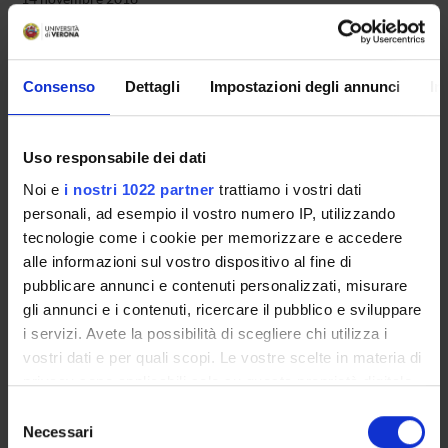
Consenso
Dettagli
Impostazioni degli annunci
In
OFFERTA FORMATIVA
Uso responsabile dei dati
CORSI DI STUDIO
Noi e
i nostri 1022 partner
trattiamo i vostri dati
DOTTORATI, MASTER E FORMAZIONE SUPERIORE
personali, ad esempio il vostro numero IP, utilizzando
tecnologie come i cookie per memorizzare e accedere
Contatti
alle informazioni sul vostro dispositivo al fine di
Persone
pubblicare annunci e contenuti personalizzati, misurare
gli annunci e i contenuti, ricercare il pubblico e sviluppare
Luoghi
i servizi. Avete la possibilità di scegliere chi utilizza i
Calendario
vostri dati e per quali scopi. Le vostre scelte in materia di
privacy sono applicabili solo su questa proprietà digitale
in cui avete effettuato le vostre scelte. È possibile
Selezione
modificare o revocare il proprio consenso in qualsiasi
Necessari
del