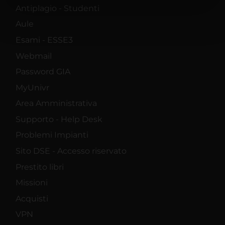
Antiplagio - Studenti
nostri partner che si occupano di analisi dei dati web,
pubblicità e social media, i quali potrebbero combinarle
Aule
con altre informazioni che hai fornito loro o che hanno
Esami - ESSE3
raccolto dal tuo utilizzo dei loro servizi.
Webmail
Password GIA
MyUnivr
Area Amministrativa
Supporto - Help Desk
Problemi Impianti
Sito DSE - Accesso riservato
Prestito libri
Missioni
Acquisti
VPN