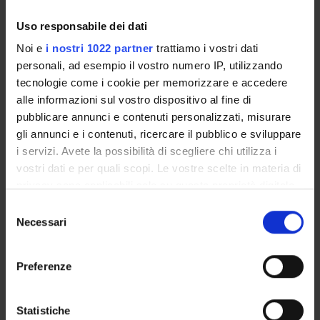
followed by an inevitable readjustment crisis.
Uso responsabile dei dati
Noi e
i nostri 1022 partner
trattiamo i vostri dati
personali, ad esempio il vostro numero IP, utilizzando
Referente
tecnologie come i cookie per memorizzare e accedere
Cristina Spiller
alle informazioni sul vostro dispositivo al fine di
Referente esterno
pubblicare annunci e contenuti personalizzati, misurare
Data pubblicazione
gli annunci e i contenuti, ricercare il pubblico e sviluppare
5 ottobre 2016
i servizi. Avete la possibilità di scegliere chi utilizza i
vostri dati e per quali scopi. Le vostre scelte in materia di
privacy sono applicabili solo su questa proprietà digitale
in cui avete effettuato le vostre scelte. È possibile
Selezione
modificare o revocare il proprio consenso in qualsiasi
Necessari
del
OFFERTA FORMATIVA
momento dalla Dichiarazione sui cookie o facendo clic
consenso
sull'icona di attivazione della privacy.
CORSI DI STUDIO
Preferenze
Con il tuo consenso, vorremmo anche:
DOTTORATI, MASTER E FORMAZIONE SUPERIORE
raccogliere informazioni sulla tua posizione
Statistiche