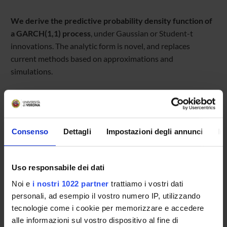
We derive the predictive probability density function of
a GARCH(1,1) process
, under Gaussian or Student-t
innovations. The analytic form is novel, and replaces
current methods based on approximations and
simulations.
Referente
Consenso
Dettagli
Impostazioni degli annunci
In
Luigi Grossi
Referente esterno
Data pubblicazione
Uso responsabile dei dati
25 maggio 2016
Noi e
i nostri 1022 partner
trattiamo i vostri dati
personali, ad esempio il vostro numero IP, utilizzando
tecnologie come i cookie per memorizzare e accedere
alle informazioni sul vostro dispositivo al fine di