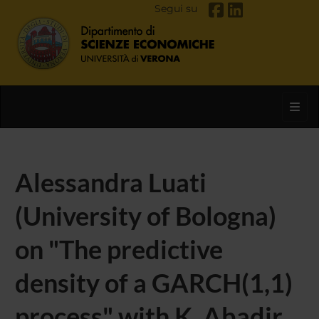
Segui su
Toggl
Alessandra Luati
(University of Bologna)
on "The predictive
density of a GARCH(1,1)
process" with K. Abadir