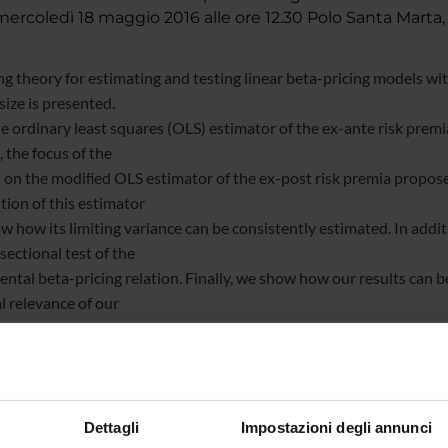
rcoledì 18 maggio 2016 alle ore 12.30 Polo Santa Marta,
ing theory for estimating and testing linear beta-pricing models wi
size is presented.
e ordinary least squares (OLS) estimator of the ex-ante risk premia
 the focus of the
s on the modiﬁed OLS estimator of the ex-post risk premia propos
tion of this estimator
w how its limiting variance can be consistently estimated. In addit
sectional test of the
ntal beta-pricing relation. Finally, we show how our results can 
l relevance of our
 is demonstrated using Monte Carlo simulations and an empirical a
. Our analysis suggests
e market, size, and value factors are often priced in the cross-
 over short time spans.
, there is not much evidence of pricing for the proﬁtability and in
Dettagli
Impostazioni degli annunci