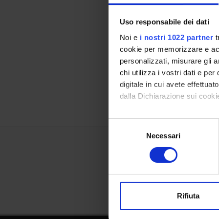
Uso responsabile dei dati
Noi e
i nostri 1022 partner
t
Referen
cookie per memorizzare e acce
Referen
personalizzati, misurare gli an
chi utilizza i vostri dati e pe
Data pu
digitale in cui avete effettua
dalla Dichiarazione sui cookie
Con il tuo consenso, vorrem
Selezione
raccogliere informazi
Necessari
del
Identificare il tuo di
consenso
digitali).
Approfondisci come vengono el
modificare o ritirare il tuo 
Rifiuta
Utilizziamo i cookie per perso
nostro traffico. Condividiamo 