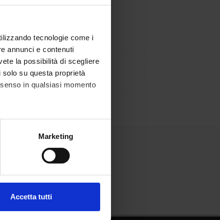
utilizzando tecnologie come i
re annunci e contenuti
vete la possibilità di scegliere
li solo su questa proprietà
consenso in qualsiasi momento
alche metro,
Marketing
e specifiche (impronte
ezione dettagli
. Puoi
Accetta tutti
l media e per analizzare il
ostri partner che si occupano