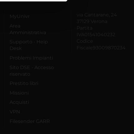
azioni che hai fornito loro o
via Cantarane, 24
MyUnivr
37129 Verona
Area
Partita
Amministrativa
IVA01541040232
Codice
Supporto - Help
Fiscale93009870234
Desk
Problemi Impianti
Sito DSE - Accesso
riservato
Prestito libri
Missioni
Acquisti
VPN
Filesender GARR