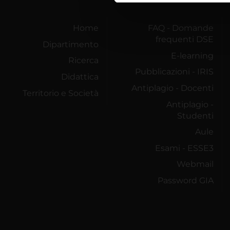
di analisi dei dati web, pubbl
che hanno raccolto dal tuo uti
Home
FAQ - Domande
frequenti DSE
Dipartimento
E-learning
Ricerca
Pubblicazioni - IRIS
Didattica
Antiplagio - Docenti
Territorio e Società
Antiplagio -
Studenti
Aule
Esami - ESSE3
Webmail
Password GIA