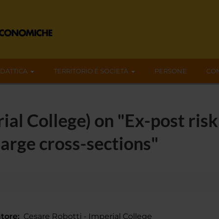
IDATTICA
TERRITORIO E SOCIETÀ
PERSONE
CON
ial College) on "Ex-post risk
large cross-sections"
tore:
Cesare Robotti - Imperial College