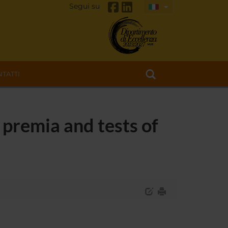
Segui su
TATTI
 premia and tests of