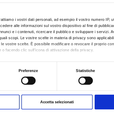
rattiamo i vostri dati personali, ad esempio il vostro numero IP, 
te
Roberto Reno'
dere alle informazioni sul vostro dispositivo al fine di pubblica
te esterno
nunci e i contenuti, ricercare il pubblico e sviluppare i servizi. A
r quali scopi. Le vostre scelte in materia di privacy sono applicabi
bblicazione
14 aprile 2016
to le vostre scelte. È possibile modificare o revocare il proprio 
 o facendo clic sull'icona di attivazione della privacy.
mo anche:
oni sulla tua posizione geografica, con un'approssimazione di qu
Preferenze
Statistiche
spositivo, scansionandolo attivamente alla ricerca di caratteristich
Condividi
aborati i tuoi dati personali e imposta le tue preferenze nella
s
consenso in qualsiasi momento dalla Dichiarazione sui cookie.
Accetta selezionati
nalizzare contenuti ed annunci, per fornire funzionalità dei socia
inoltre informazioni sul modo in cui utilizzi il nostro sito con i n