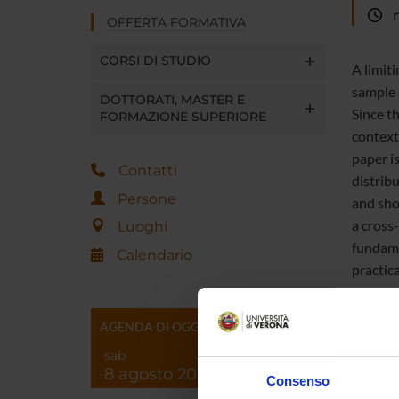
me
OFFERTA FORMATIVA
CORSI DI STUDIO
A limit
sample 
DOTTORATI, MASTER E
Since th
FORMAZIONE SUPERIORE
context,
paper i
Contatti
distribu
Persone
and sho
a cross-
Luoghi
fundame
Calendario
practica
ﬁndings
factors
AGENDA DI OGGI
that th
sab
returns
8 agosto 2026
Overall
Consenso