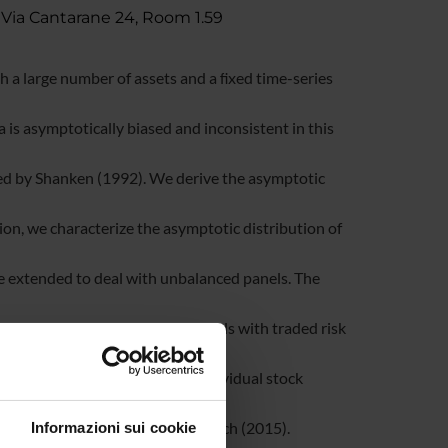
 Via Cantarane 24, Room 1.59
th a large number of assets and a ﬁxed time-series
 is asymptotically biased and inconsistent in this
ed by Shanken (1992). We derive the asymptotic
ion, we characterize the asymptotic distribution of
be extended to deal with unbalanced panels. The
pplication to beta-pricing models with traded risk
section of NYSE-AMEX-NASDAQ individual stock
vestment factors of Fama and French (2015).
Informazioni sui cookie