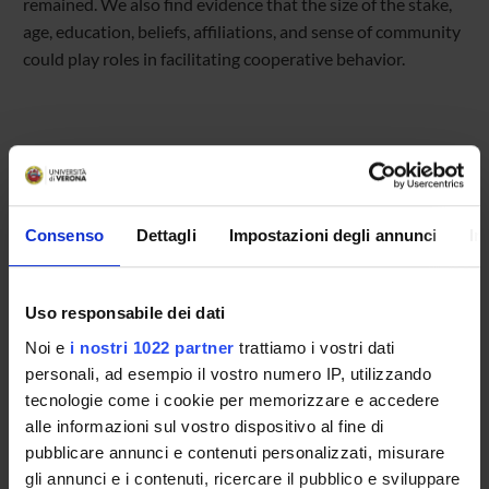
remained. We also find evidence that the size of the stake,
age, education, beliefs, affiliations, and sense of community
could play roles in facilitating cooperative behavior.
Referente
Federico Perali
Referente esterno
Consenso
Dettagli
Impostazioni degli annunci
In
Data pubblicazione
13 novembre 2015
Uso responsabile dei dati
Noi e
i nostri 1022 partner
trattiamo i vostri dati
personali, ad esempio il vostro numero IP, utilizzando
tecnologie come i cookie per memorizzare e accedere
OFFERTA FORMATIVA
alle informazioni sul vostro dispositivo al fine di
pubblicare annunci e contenuti personalizzati, misurare
CORSI DI STUDIO
gli annunci e i contenuti, ricercare il pubblico e sviluppare