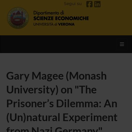
Segui su
Toggl
Gary Magee (Monash
University) on "The
Prisoner’s Dilemma: An
(Un)natural Experiment
from Nazi Germany"