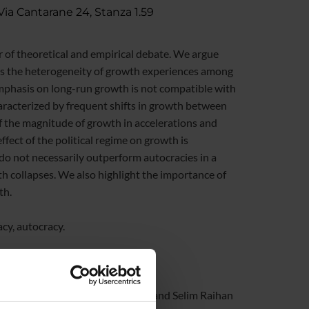
ia Cantarane 24, Stanza 1.59
f theoretical and empirical debate. We argue
res the heterogeneity of growth experiences among
emphasis on long-run growth is not compatible with
haracterized by frequent shifts in growth between
f the magnitude of growth in accelerations and
fect of the political regime on growth is
do not necessarily outperform autocracies in a
th collapses. We also highlight the importance of
th.
cy, autocracy.
titute of Economic Growth, India) and Selim Raihan