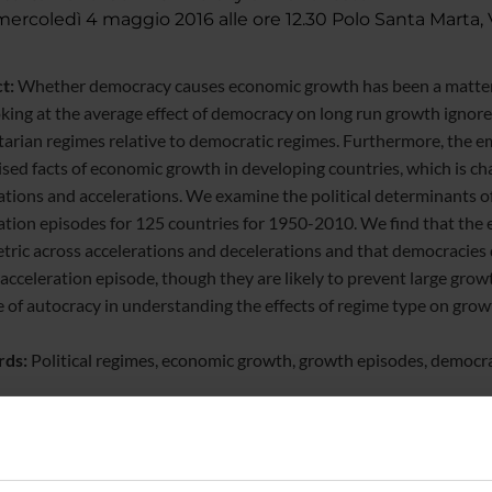
rcoledì 4 maggio 2016 alle ore 12.30 Polo Santa Marta, V
ct:
Whether democracy causes economic growth has been a matter o
oking at the average effect of democracy on long run growth igno
tarian regimes relative to democratic regimes. Furthermore, the 
lised facts of economic growth in developing countries, which is c
ations and accelerations. We examine the political determinants o
ation episodes for 125 countries for 1950-2010. We find that the ef
ric across accelerations and decelerations and that democracies 
acceleration episode, though they are likely to prevent large grow
e of autocracy in understanding the effects of regime type on grow
ds:
Political regimes, economic growth, growth episodes, democra
sification:
O11, O43, P16.
ork with Lant Pritchett (Harvard University), Sabyasachi Kar (Ins