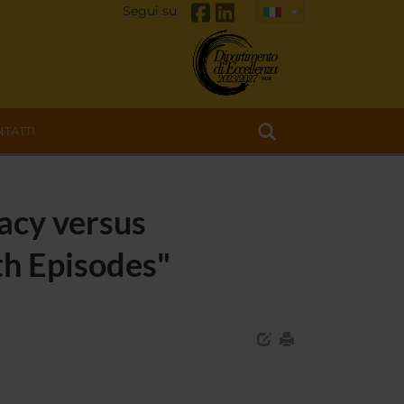
Segui su
TATTI
acy versus
th Episodes"