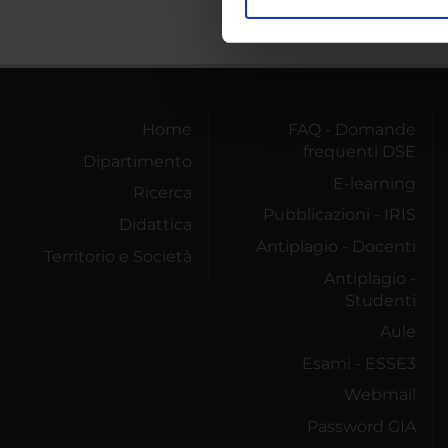
Utilizziamo i cookie per perso
nostro traffico. Condividiamo 
di analisi dei dati web, pubbl
che hanno raccolto dal tuo uti
Home
FAQ - Domande
frequenti DSE
Dipartimento
E-learning
Ricerca
Pubblicazioni - IRIS
Didattica
Antiplagio - Docenti
Territorio e Società
Antiplagio -
Studenti
Aule
Esami - ESSE3
Webmail
Password GIA