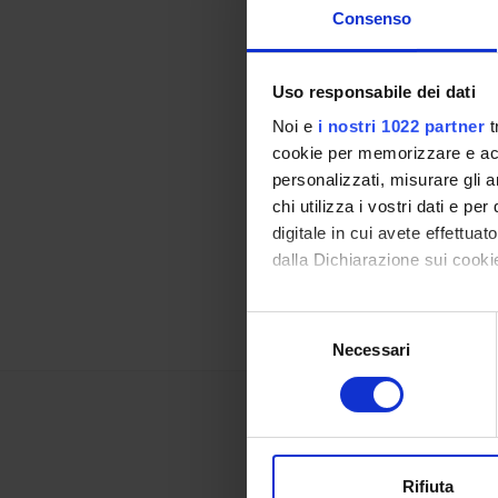
(SANEM 
Consenso
Uso responsabile dei dati
Noi e
i nostri 1022 partner
t
cookie per memorizzare e acce
Referen
personalizzati, misurare gli an
chi utilizza i vostri dati e pe
Referen
digitale in cui avete effettua
dalla Dichiarazione sui cookie
Data pu
Con il tuo consenso, vorrem
Selezione
raccogliere informazi
Necessari
del
Identificare il tuo di
consenso
digitali).
Approfondisci come vengono el
modificare o ritirare il tuo 
Rifiuta