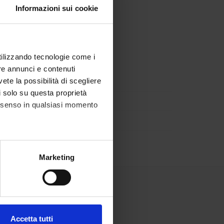
Informazioni sui cookie
utilizzando tecnologie come i
re annunci e contenuti
vete la possibilità di scegliere
li solo su questa proprietà
consenso in qualsiasi momento
alche metro,
Marketing
e specifiche (impronte
ezione dettagli
. Puoi
Accetta tutti