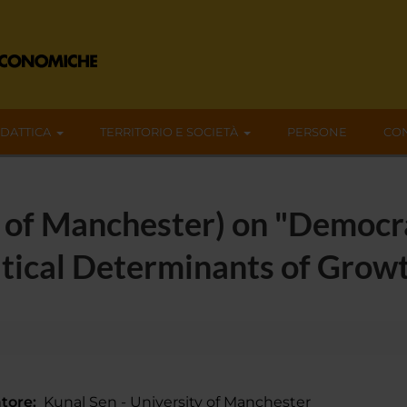
IDATTICA
TERRITORIO E SOCIETÀ
PERSONE
CON
y of Manchester) on "Democr
itical Determinants of Grow
tore:
Kunal Sen - University of Manchester