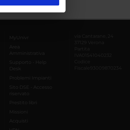
l media e per analizzare il
ostri partner che si occupano
azioni che hai fornito loro o
via Cantarane, 24
MyUnivr
37129 Verona
Area
Partita
Amministrativa
IVA01541040232
Codice
Supporto - Help
Fiscale93009870234
Desk
Problemi Impianti
Sito DSE - Accesso
riservato
Prestito libri
Missioni
Acquisti