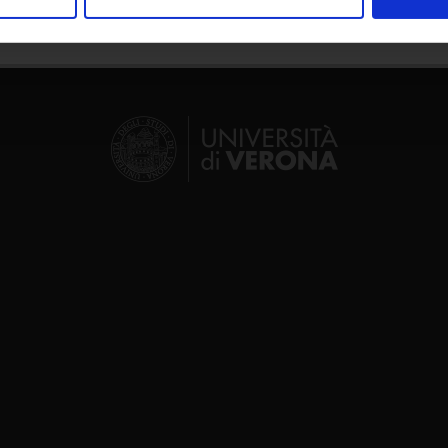
nalizzare contenuti ed annunci, per fornire funzionalità dei socia
inoltre informazioni sul modo in cui utilizzi il nostro sito con i n
icità e social media, i quali potrebbero combinarle con altre inform
lizzo dei loro servizi.