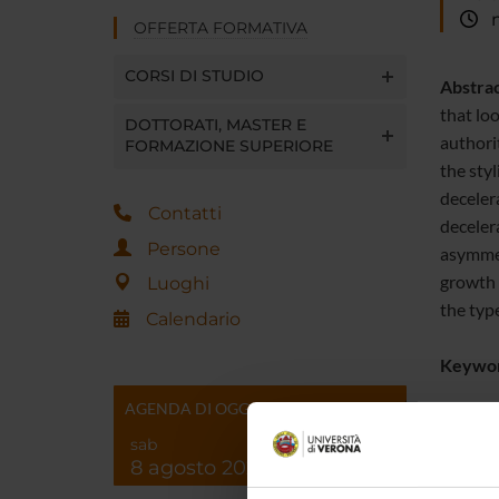
me
OFFERTA FORMATIVA
CORSI DI STUDIO
Abstra
that lo
DOTTORATI, MASTER E
authori
FORMAZIONE SUPERIORE
the sty
deceler
Contatti
deceler
Persone
asymmet
growth 
Luoghi
the typ
Calendario
Keywor
AGENDA DI OGGI
JEL Clas
sab
8 agosto 2026
Joint w