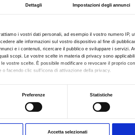
and the University of Dhaka, Bangladesh)
Dettagli
Impostazioni degli annunci
rattiamo i vostri dati personali, ad esempio il vostro numero IP, 
dere alle informazioni sul vostro dispositivo al fine di pubblica
te
Roberto Ricciuti
nunci e i contenuti, ricercare il pubblico e sviluppare i servizi. A
r quali scopi. Le vostre scelte in materia di privacy sono applicabi
te esterno
to le vostre scelte. È possibile modificare o revocare il proprio 
 o facendo clic sull'icona di attivazione della privacy.
bblicazione
5 ottobre 2015
mo anche:
oni sulla tua posizione geografica, con un'approssimazione di qu
Preferenze
Statistiche
spositivo, scansionandolo attivamente alla ricerca di caratteristich
Condividi
aborati i tuoi dati personali e imposta le tue preferenze nella
s
consenso in qualsiasi momento dalla Dichiarazione sui cookie.
Accetta selezionati