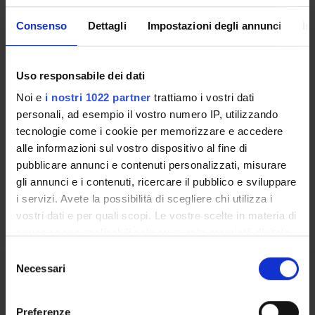
OFFERTA FORMATIVA
Consenso
Dettagli
Impostazioni degli annunci
In
CORSI DI STUDIO
DOTTORATI, MASTER E FORMAZIONE SUPERIORE
Uso responsabile dei dati
Noi e
i nostri 1022 partner
trattiamo i vostri dati
Contatti
personali, ad esempio il vostro numero IP, utilizzando
Persone
tecnologie come i cookie per memorizzare e accedere
alle informazioni sul vostro dispositivo al fine di
Luoghi
pubblicare annunci e contenuti personalizzati, misurare
Calendario
gli annunci e i contenuti, ricercare il pubblico e sviluppare
i servizi. Avete la possibilità di scegliere chi utilizza i
vostri dati e per quali scopi. Le vostre scelte in materia di
privacy sono applicabili solo su questa proprietà digitale
in cui avete effettuato le vostre scelte. È possibile
Selezione
modificare o revocare il proprio consenso in qualsiasi
Necessari
del
momento dalla Dichiarazione sui cookie o facendo clic
Condividi
consenso
sull'icona di attivazione della privacy.
Preferenze