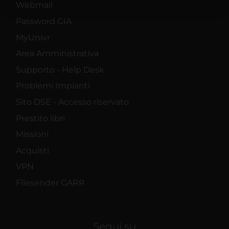
Webmail
con altre informazioni che hai fornito loro o che hanno
Password GIA
raccolto dal tuo utilizzo dei loro servizi.
MyUnivr
Area Amministrativa
Supporto - Help Desk
Problemi Impianti
Sito DSE - Accesso riservato
Prestito libri
Missioni
Acquisti
VPN
Filesender GARR
Segui su