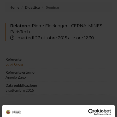
Home
Didattica
Seminari
Relatore:
Pierre Fleckinger - CERNA, MINES
ParisTech
martedì 27 ottobre 2015 alle ore 12.30
Referente
Luigi Grossi
Referente esterno
Angelo Zago
Data pubblicazione
8 settembre 2015