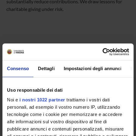
substantially reduce contributions. We draw lessons for
charitable giving under risk.
Referente
Marcella Veronesi
Referente esterno
Consenso
Dettagli
Impostazioni degli annunci
In
Marcella Veronesi
Data pubblicazione
24 febbraio 2015
Uso responsabile dei dati
Noi e
i nostri 1022 partner
trattiamo i vostri dati
personali, ad esempio il vostro numero IP, utilizzando
tecnologie come i cookie per memorizzare e accedere
OFFERTA FORMATIVA
alle informazioni sul vostro dispositivo al fine di
pubblicare annunci e contenuti personalizzati, misurare
CORSI DI STUDIO