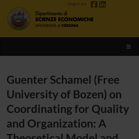
Segui su
Toggl
Guenter Schamel (Free
University of Bozen) on
Coordinating for Quality
and Organization: A
Theoretical Model and