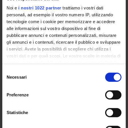
Referente
Federico Perali
Noi e
i nostri 1022 partner
trattiamo i vostri dati
personali, ad esempio il vostro numero IP, utilizzando
Referente esterno
Luigi Grossi
tecnologie come i cookie per memorizzare e accedere
alle informazioni sul vostro dispositivo al fine di
Data pubblicazione
pubblicare annunci e contenuti personalizzati, misurare
9 febbraio 2015
gli annunci e i contenuti, ricercare il pubblico e sviluppare
i servizi. Avete la possibilità di scegliere chi utilizza i
vostri dati e per quali scopi. Le vostre scelte in materia di
privacy sono applicabili solo su questa proprietà digitale
OFFERTA FORMATIVA
in cui avete effettuato le vostre scelte. È possibile
Selezione
modificare o revocare il proprio consenso in qualsiasi
Necessari
del
CORSI DI STUDIO
momento dalla Dichiarazione sui cookie o facendo clic
consenso
sull'icona di attivazione della privacy.
DOTTORATI, MASTER E FORMAZIONE SUPERIORE
Preferenze
Con il tuo consenso, vorremmo anche:
Contatti
raccogliere informazioni sulla tua posizione
Statistiche
Persone
geografica, con un'approssimazione di qualche
metro,
Luoghi