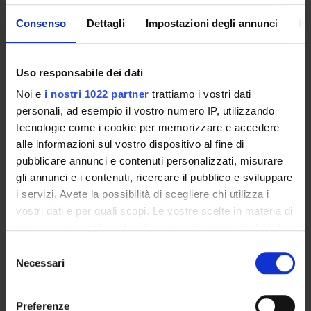
how the optimal abatement expenditures and pollution
Consenso
Dettagli
Impostazioni degli annunci
In
levels are affected by changes in the decision makers’
wealth, coefficient of ambiguity aversion, and upper and
lower probabilities. Our paper delineates the implications
Uso responsabile dei dati
of our analysis for climate change policies.
Noi e
i nostri 1022 partner
trattiamo i vostri dati
personali, ad esempio il vostro numero IP, utilizzando
tecnologie come i cookie per memorizzare e accedere
alle informazioni sul vostro dispositivo al fine di
Referente
pubblicare annunci e contenuti personalizzati, misurare
Marcella Veronesi
gli annunci e i contenuti, ricercare il pubblico e sviluppare
Referente esterno
i servizi. Avete la possibilità di scegliere chi utilizza i
Marcella Veronesi
vostri dati e per quali scopi. Le vostre scelte in materia di
Data pubblicazione
privacy sono applicabili solo su questa proprietà digitale
2 febbraio 2015
in cui avete effettuato le vostre scelte. È possibile
Selezione
modificare o revocare il proprio consenso in qualsiasi
Necessari
del
momento dalla Dichiarazione sui cookie o facendo clic
consenso
sull'icona di attivazione della privacy.
Preferenze