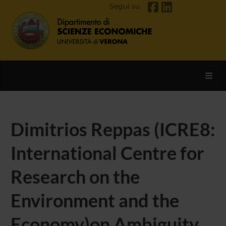
Segui su
Toggl
Dimitrios Reppas (ICRE8:
International Centre for
Research on the
Environment and the
Economy)on Ambiguity