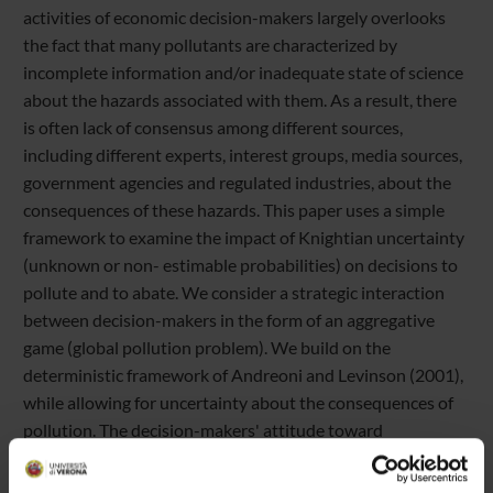
activities of economic decision-makers largely overlooks
the fact that many pollutants are characterized by
incomplete information and/or inadequate state of science
about the hazards associated with them. As a result, there
is often lack of consensus among different sources,
including different experts, interest groups, media sources,
government agencies and regulated industries, about the
consequences of these hazards. This paper uses a simple
framework to examine the impact of Knightian uncertainty
(unknown or non- estimable probabilities) on decisions to
pollute and to abate. We consider a strategic interaction
between decision-makers in the form of an aggregative
game (global pollution problem). We build on the
deterministic framework of Andreoni and Levinson (2001),
while allowing for uncertainty about the consequences of
pollution. The decision-makers' attitude toward
uncertainty (ambiguity) is represented in terms of the α-
maximin expected-utility (α-MMEU) model. We examine