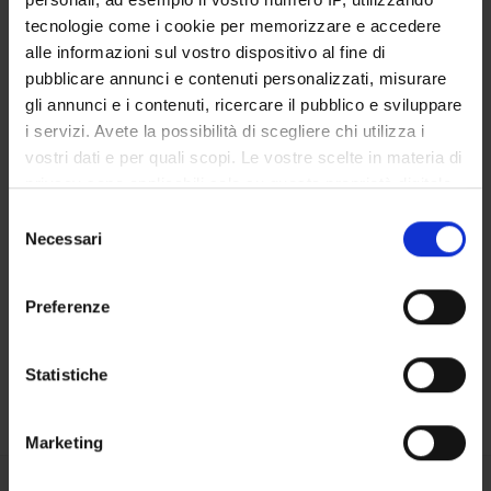
tecnologie come i cookie per memorizzare e accedere
alle informazioni sul vostro dispositivo al fine di
OFFERTA FORMATIVA
pubblicare annunci e contenuti personalizzati, misurare
gli annunci e i contenuti, ricercare il pubblico e sviluppare
CORSI DI STUDIO
i servizi. Avete la possibilità di scegliere chi utilizza i
vostri dati e per quali scopi. Le vostre scelte in materia di
DOTTORATI, MASTER E FORMAZIONE SUPERIORE
privacy sono applicabili solo su questa proprietà digitale
in cui avete effettuato le vostre scelte. È possibile
Selezione
Contatti
modificare o revocare il proprio consenso in qualsiasi
Necessari
del
momento dalla Dichiarazione sui cookie o facendo clic
Persone
consenso
sull'icona di attivazione della privacy.
Luoghi
Preferenze
Calendario
Con il tuo consenso, vorremmo anche:
raccogliere informazioni sulla tua posizione
Statistiche
geografica, con un'approssimazione di qualche
metro,
Marketing
Identificare il tuo dispositivo, scansionandolo
attivamente alla ricerca di caratteristiche specifiche