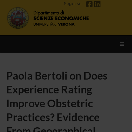
Segui su
Toggl
Paola Bertoli on Does
Experience Rating
Improve Obstetric
Practices? Evidence
From Geographical