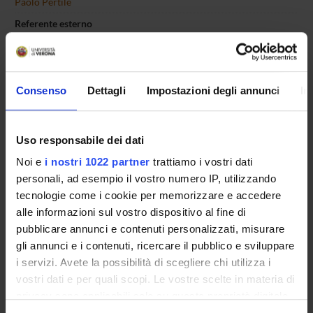
Paolo Pertile
Referente esterno
Data pubblicazione
7 maggio 2014
Consenso
Dettagli
Impostazioni degli annunci
In
OFFERTA FORMATIVA
Uso responsabile dei dati
Noi e
i nostri 1022 partner
trattiamo i vostri dati
CORSI DI STUDIO
personali, ad esempio il vostro numero IP, utilizzando
tecnologie come i cookie per memorizzare e accedere
DOTTORATI, MASTER E FORMAZIONE SUPERIORE
alle informazioni sul vostro dispositivo al fine di
pubblicare annunci e contenuti personalizzati, misurare
Contatti
gli annunci e i contenuti, ricercare il pubblico e sviluppare
Persone
i servizi. Avete la possibilità di scegliere chi utilizza i
vostri dati e per quali scopi. Le vostre scelte in materia di
Luoghi
privacy sono applicabili solo su questa proprietà digitale
Calendario
in cui avete effettuato le vostre scelte. È possibile