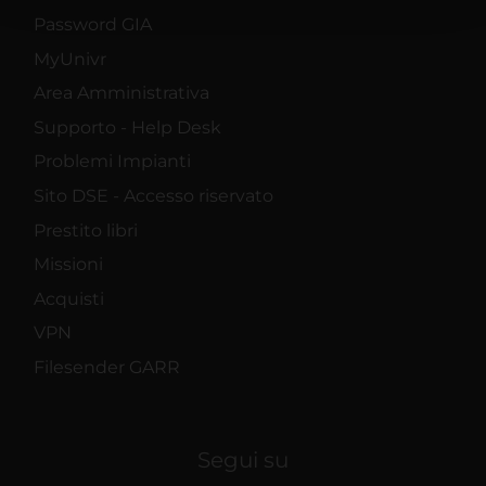
con altre informazioni che hai fornito loro o che hanno
Password GIA
raccolto dal tuo utilizzo dei loro servizi.
MyUnivr
Area Amministrativa
Supporto - Help Desk
Problemi Impianti
Sito DSE - Accesso riservato
Prestito libri
Missioni
Acquisti
VPN
Filesender GARR
Segui su