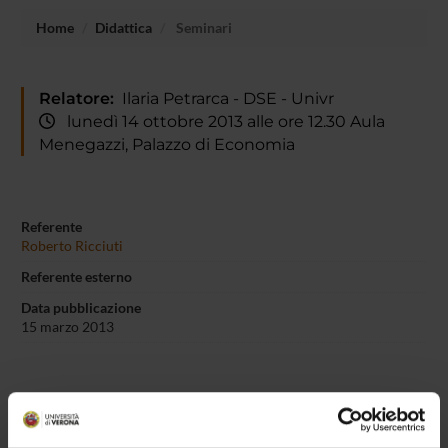
Home
Didattica
Seminari
Relatore:
Ilaria Petrarca - DSE - Univr
lunedì 14 ottobre 2013 alle ore 12.30 Aula
Menegazzi, Palazzo di Economia
Referente
Roberto Ricciuti
Referente esterno
Data pubblicazione
15 marzo 2013
OFFERTA FORMATIVA