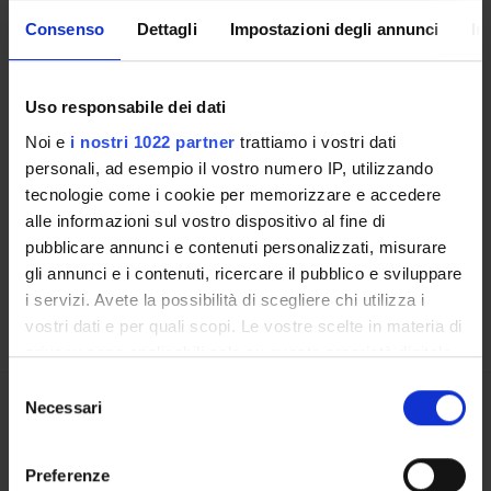
Consenso
Dettagli
Impostazioni degli annunci
In
CORSI DI STUDIO
DOTTORATI, MASTER E FORMAZIONE SUPERIORE
Uso responsabile dei dati
Noi e
i nostri 1022 partner
trattiamo i vostri dati
Contatti
personali, ad esempio il vostro numero IP, utilizzando
Persone
tecnologie come i cookie per memorizzare e accedere
Luoghi
alle informazioni sul vostro dispositivo al fine di
pubblicare annunci e contenuti personalizzati, misurare
Calendario
gli annunci e i contenuti, ricercare il pubblico e sviluppare
i servizi. Avete la possibilità di scegliere chi utilizza i
vostri dati e per quali scopi. Le vostre scelte in materia di
privacy sono applicabili solo su questa proprietà digitale
in cui avete effettuato le vostre scelte. È possibile
Selezione
modificare o revocare il proprio consenso in qualsiasi
Necessari
del
Condividi
momento dalla Dichiarazione sui cookie o facendo clic
consenso
sull'icona di attivazione della privacy.
Preferenze