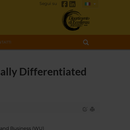
Segui su
TATTI
ally Differentiated
 and Business (WU)