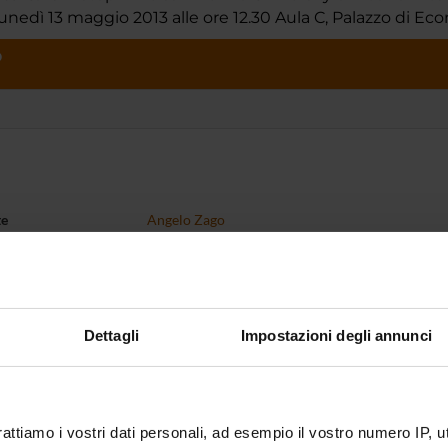
nedì 13 maggio 2013 alle ore 12.30 Aula C, Palazzo di Ec
O
te
Angelo Zago
te esterno
bblicazione
7 dicembre 2012
Dettagli
Impostazioni degli annunci
rattiamo i vostri dati personali, ad esempio il vostro numero IP, 