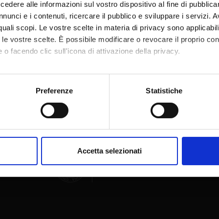
dere alle informazioni sul vostro dispositivo al fine di pubblica
nunci e i contenuti, ricercare il pubblico e sviluppare i servizi. A
r quali scopi. Le vostre scelte in materia di privacy sono applicabi
to le vostre scelte. È possibile modificare o revocare il proprio 
 o facendo clic sull'icona di attivazione della privacy.
Condividi
mo anche:
oni sulla tua posizione geografica, con un'approssimazione di qu
Preferenze
Statistiche
spositivo, scansionandolo attivamente alla ricerca di caratteristich
aborati i tuoi dati personali e imposta le tue preferenze nella
s
consenso in qualsiasi momento dalla Dichiarazione sui cookie.
Accetta selezionati
nalizzare contenuti ed annunci, per fornire funzionalità dei socia
inoltre informazioni sul modo in cui utilizzi il nostro sito con i n
icità e social media, i quali potrebbero combinarle con altre inform
lizzo dei loro servizi.