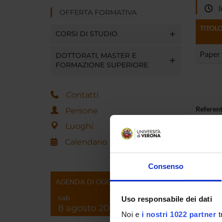
lu
OFFERTA FORMATIVA
TITOL
CORSI DI STUDIO
Paper
DOTTORATI, MASTER E
FORMAZIONE SUPERIORE
Contatti
Referen
Persone
Luoghi
Referen
Calendario
Data pu
Consenso
AGENDA DI OGGI
sab
Uso responsabile dei dati
8 agosto 2026
Noi e
i nostri 1022 partner
t