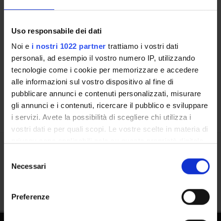
DOTTORATI, MASTER E FORMAZIONE SUPERIORE
Contatti
Uso responsabile dei dati
Persone
Noi e
i nostri 1022 partner
trattiamo i vostri dati
personali, ad esempio il vostro numero IP, utilizzando
Luoghi
tecnologie come i cookie per memorizzare e accedere
Calendario
alle informazioni sul vostro dispositivo al fine di
pubblicare annunci e contenuti personalizzati, misurare
gli annunci e i contenuti, ricercare il pubblico e sviluppare
i servizi. Avete la possibilità di scegliere chi utilizza i
vostri dati e per quali scopi. Le vostre scelte in materia di
privacy sono applicabili solo su questa proprietà digitale
in cui avete effettuato le vostre scelte. È possibile
Selezione
Condividi
modificare o revocare il proprio consenso in qualsiasi
Necessari
del
momento dalla Dichiarazione sui cookie o facendo clic
consenso
sull'icona di attivazione della privacy.
Preferenze
Con il tuo consenso, vorremmo anche: